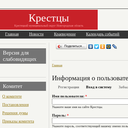
Крестцы
Крестецкий муниципальный округ Новгородская область
Главная
Новости
Краеведение
Календарь событий
Поделиться…
Версия для
слабовидящих
Главная
Информация о пользоват
Комитет
Регистрация
Вход в систему
Забы
О комитете
Имя пользователя:
*
Постановления
Укажите ваше имя на сайте Крестцы.
Решения думы
Пароль:
*
Приказы комитета
Укажите пароль, соответствующий вашему имени поль