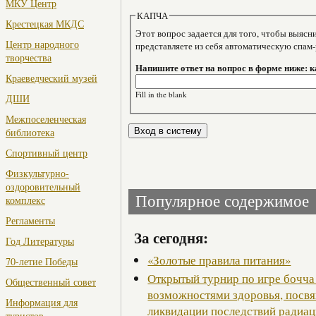
МКУ Центр
КАПЧА
Крестецкая МКДС
Этот вопрос задается для того, чтобы выяснить, являе
Центр народного
представляете из себя автоматическую спам
творчества
Напишите ответ на вопрос в форме ниже: к
Краеведческий музей
Fill in the blank
ДШИ
Межпоселенческая
библиотека
Спортивный центр
Физкультурно-
оздоровительный
Популярное содержимое
комплекс
Регламенты
За сегодня:
Год Литературы
«Золотые правила питания»
70-летие Победы
Открытый турнир по игре бочча
Общественный совет
возможностями здоровья, посв
Информация для
ликвидации последствий радиац
туристов