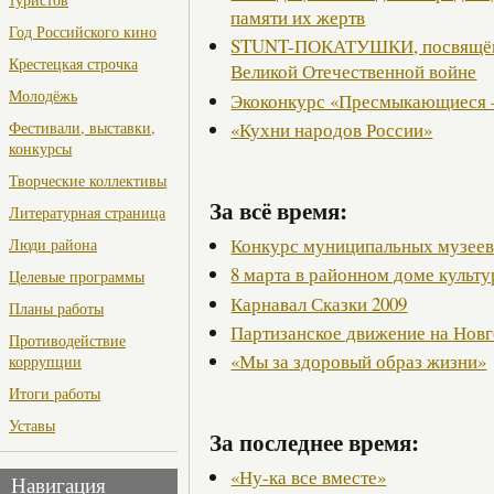
памяти их жертв
Год Российского кино
STUNT-ПОКАТУШКИ, посвящённ
Крестецкая строчка
Великой Отечественной войне
Молодёжь
Экоконкурс «Пресмыкающиеся 
«Кухни народов России»
Фестивали, выставки,
конкурсы
Творческие коллективы
За всё время:
Литературная страница
Конкурс муниципальных музее
Люди района
8 марта в районном доме культ
Целевые программы
Карнавал Сказки 2009
Планы работы
Партизанское движение на Нов
Противодействие
«Мы за здоровый образ жизни»
коррупции
Итоги работы
Уставы
За последнее время:
«Ну-ка все вместе»
Навигация