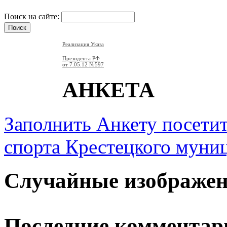
Поиск на сайте:
Реализация Указа
Президента РФ
от 7.05.12
№597
АНКЕТА
Заполнить Анкету посети
спорта Крестецкого муни
Случайные изображе
Последние комментар