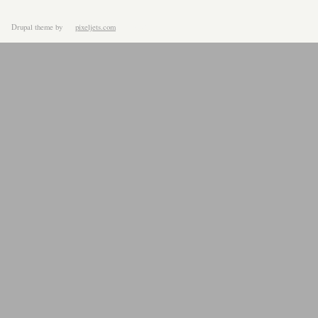
Drupal theme
by
pixeljets.com
ver.1.4