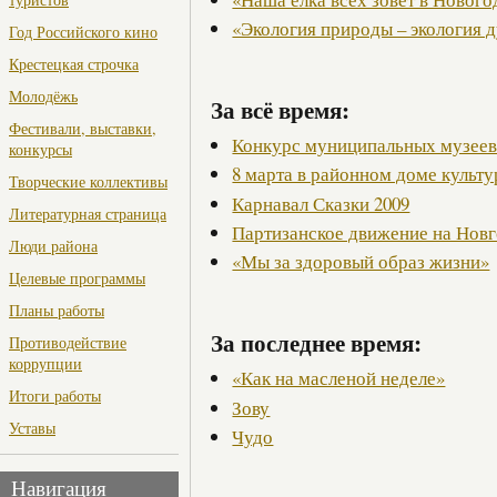
«Экология природы – экология 
Год Российского кино
Крестецкая строчка
Молодёжь
За всё время:
Фестивали, выставки,
Конкурс муниципальных музее
конкурсы
8 марта в районном доме культ
Творческие коллективы
Карнавал Сказки 2009
Литературная страница
Партизанское движение на Нов
Люди района
«Мы за здоровый образ жизни»
Целевые программы
Планы работы
За последнее время:
Противодействие
коррупции
«Как на масленой неделе»
Итоги работы
Зову
Уставы
Чудо
Навигация