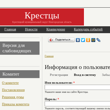
Крестцы
Крестецкий муниципальный округ Новгородская область
Главная
Новости
Краеведение
Календарь событий
Поделиться…
Версия для
слабовидящих
Главная
Информация о пользоват
Комитет
Регистрация
Вход в систему
Забы
О комитете
Имя пользователя:
*
Постановления
Укажите ваше имя на сайте Крестцы.
Решения думы
Пароль:
*
Приказы комитета
Укажите пароль, соответствующий вашему имени поль