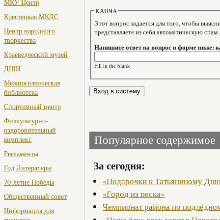
МКУ Центр
КАПЧА
Крестецкая МКДС
Этот вопрос задается для того, чтобы выяснить, являе
Центр народного
представляете из себя автоматическую спам
творчества
Напишите ответ на вопрос в форме ниже: к
Краеведческий музей
Fill in the blank
ДШИ
Межпоселенческая
библиотека
Спортивный центр
Физкультурно-
оздоровительный
Популярное содержимое
комплекс
Регламенты
За сегодня:
Год Литературы
«Подарочки к Татьяниному Дн
70-летие Победы
«Город из песка»
Общественный совет
Чемпионат района по подлёдно
Информация для
«Наша ёлка всех зовет в Новог
туристов