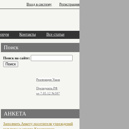
Вход в систему
Регистрация
орум
Контакты
Все статьи
Поиск
Поиск на сайте:
Реализация Указа
Президента РФ
от 7.05.12
№597
АНКЕТА
Заполнить Анкету посетителя учреждений
культуры и спорта Крестецкого