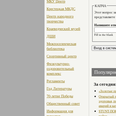
МКУ Центр
КАПЧА
Крестецкая МКДС
Этот вопрос задае
Центр народного
представляете
творчества
Напишите отве
Краеведческий музей
Fill in the blank
ДШИ
Межпоселенческая
библиотека
Спортивный центр
Физкультурно-
оздоровительный
Популярн
комплекс
Регламенты
За сегодня
Год Литературы
«Золотые п
70-летие Победы
Открытый т
здоровья, 
Общественный совет
аварий и ка
Информация для
STUNT-ПОК
туристов
войне