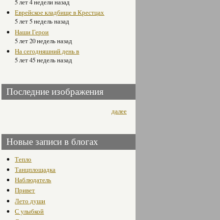
5 лет 4 недели назад
Еврейское кладбище в Крестцах
5 лет 5 недель назад
Наши Герои
5 лет 20 недель назад
На сегодняшний день в
5 лет 45 недель назад
Последние изображения
далее
Новые записи в блогах
Тепло
Танцплощадка
Наблюдатель
Привет
Лето души
С улыбкой