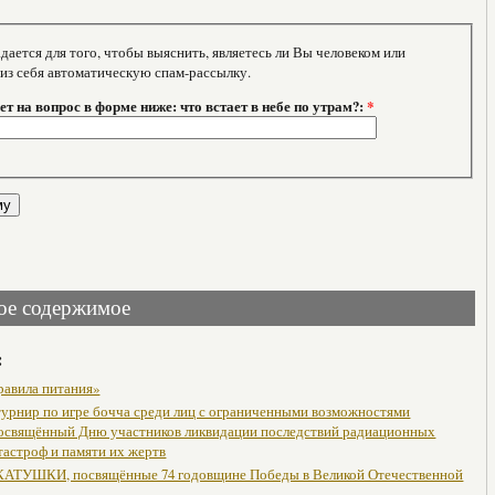
тся для того, чтобы выяснить, являетесь ли Вы человеком или
 из себя автоматическую спам-рассылку.
т на вопрос в форме ниже: что встает в небе по утрам?:
*
ое содержимое
:
равила питания»
урнир по игре бочча среди лиц с ограниченными возможностями
посвящённый Дню участников ликвидации последствий радиационных
тастроф и памяти их жертв
АТУШКИ, посвящённые 74 годовщине Победы в Великой Отечественной