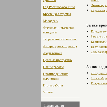
Экоконкурс
Год Российского кино
«Кухни нар
Крестецкая строчка
Молодёжь
За всё вре
Фестивали, выставки,
Конкурс му
конкурсы
8 марта в 
Творческие коллективы
Карнавал С
Литературная страница
Партизанск
«Мы за здо
Люди района
Целевые программы
За последн
Планы работы
«По дорога
Противодействие
11 сентября
коррупции
Рождествен
Итоги работы
Уставы
Навигация