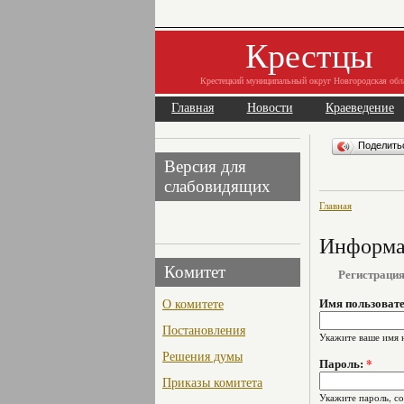
Крестцы
Крестецкий муниципальный округ Новгородская обл
Главная
Новости
Краеведение
Поделит
Версия для
слабовидящих
Главная
Информац
Комитет
Регистраци
О комитете
Имя пользоват
Постановления
Укажите ваше имя 
Решения думы
Пароль:
*
Приказы комитета
Укажите пароль, с