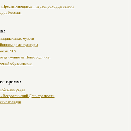
 «Пресмыкающиеся – первопроходцы земли»
одов России»
мя:
ниципальных музеев
районном доме культуры
казки 2009
ое движение на Новгородчине.
ровый образ жизни»
ее время:
м Сталинграда»
 - Всероссийский День трезвости
ские колядки