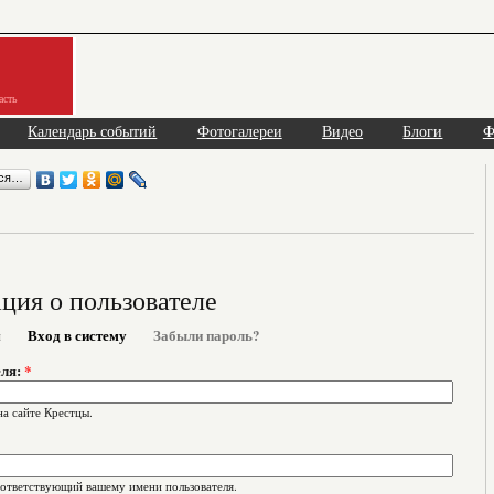
асть
Календарь событий
Фотогалереи
Видео
Блоги
Ф
ься…
ия о пользователе
я
Вход в систему
Забыли пароль?
еля:
*
на сайте Крестцы.
оответствующий вашему имени пользователя.