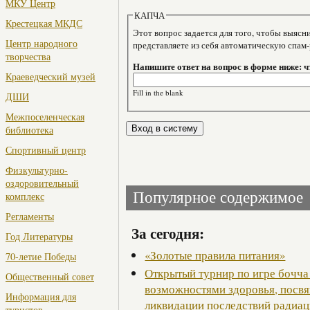
МКУ Центр
КАПЧА
Крестецкая МКДС
Этот вопрос задается для того, чтобы выяснить, являе
Центр народного
представляете из себя автоматическую спам
творчества
Напишите ответ на вопрос в форме ниже: чт
Краеведческий музей
Fill in the blank
ДШИ
Межпоселенческая
библиотека
Спортивный центр
Физкультурно-
оздоровительный
Популярное содержимое
комплекс
Регламенты
За сегодня:
Год Литературы
«Золотые правила питания»
70-летие Победы
Открытый турнир по игре бочча
Общественный совет
возможностями здоровья, посв
Информация для
ликвидации последствий радиац
туристов