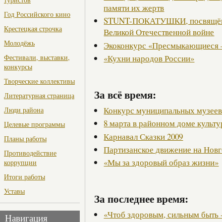
памяти их жертв
Год Российского кино
STUNT-ПОКАТУШКИ, посвящённ
Крестецкая строчка
Великой Отечественной войне
Молодёжь
Экоконкурс «Пресмыкающиеся 
«Кухни народов России»
Фестивали, выставки,
конкурсы
Творческие коллективы
За всё время:
Литературная страница
Конкурс муниципальных музее
Люди района
8 марта в районном доме культ
Целевые программы
Карнавал Сказки 2009
Планы работы
Партизанское движение на Нов
Противодействие
«Мы за здоровый образ жизни»
коррупции
Итоги работы
Уставы
За последнее время:
«Чтоб здоровым, сильным быть 
Навигация