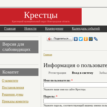
Крестцы
Крестецкий муниципальный округ Новгородская область
Главная
Новости
Краеведение
Календарь событий
Поделиться…
Версия для
слабовидящих
Главная
Информация о пользоват
Комитет
Регистрация
Вход в систему
Забы
О комитете
Имя пользователя:
*
Постановления
Укажите ваше имя на сайте Крестцы.
Решения думы
Пароль:
*
Приказы комитета
Укажите пароль, соответствующий вашему имени поль