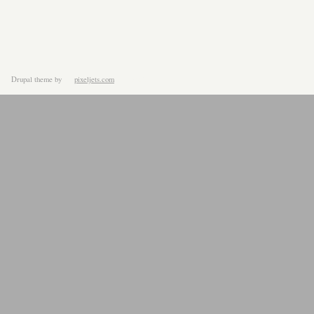
Drupal theme
by
pixeljets.com
ver.1.4