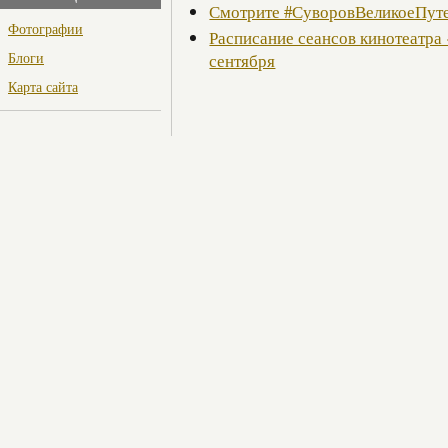
Смотрите #СуворовВеликоеПуте
Фотографии
Расписание сеансов кинотеатра 
Блоги
сентября
Карта сайта