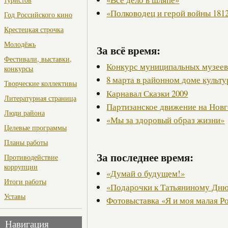
«Полководец и герой войны 1812
Год Российского кино
Крестецкая строчка
Молодёжь
За всё время:
Фестивали, выставки,
Конкурс муниципальных музее
конкурсы
8 марта в районном доме культ
Творческие коллективы
Карнавал Сказки 2009
Литературная страница
Партизанское движение на Нов
Люди района
«Мы за здоровый образ жизни»
Целевые программы
Планы работы
За последнее время:
Противодействие
коррупции
«Думай о будущем!»
Итоги работы
«Подарочки к Татьяниному Дн
Уставы
Фотовыставка «Я и моя малая Р
Навигация