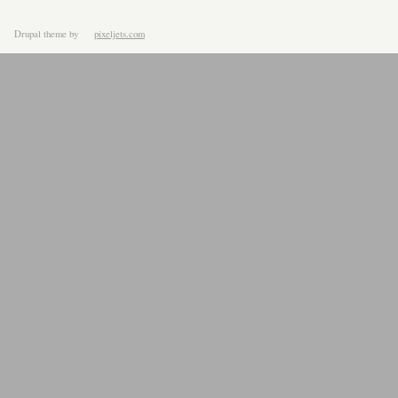
Drupal theme
by
pixeljets.com
ver.1.4