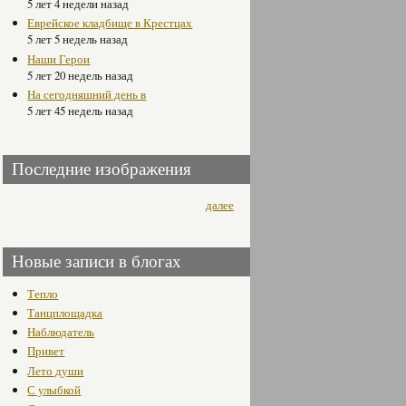
5 лет 4 недели назад
Еврейское кладбище в Крестцах
5 лет 5 недель назад
Наши Герои
5 лет 20 недель назад
На сегодняшний день в
5 лет 45 недель назад
Последние изображения
далее
Новые записи в блогах
Тепло
Танцплощадка
Наблюдатель
Привет
Лето души
С улыбкой