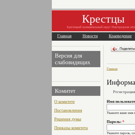
Крестцы
Крестецкий муниципальный округ Новгородская обл
Главная
Новости
Краеведение
Поделит
Версия для
слабовидящих
Главная
Информац
Комитет
Регистраци
О комитете
Имя пользоват
Постановления
Укажите ваше имя 
Решения думы
Пароль:
*
Приказы комитета
Укажите пароль, с