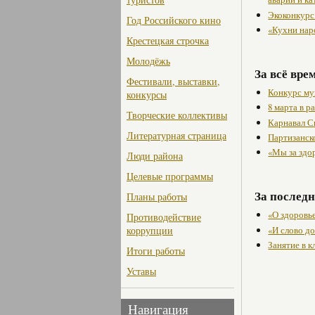
Экоконкурс
Год Российского кино
«Кухни нар
Крестецкая строчка
Молодёжь
За всё вре
Фестивали, выставки,
Конкурс му
конкурсы
8 марта в 
Творческие коллективы
Карнавал С
Литературная страница
Партизанск
«Мы за здо
Люди района
Целевые программы
За последн
Планы работы
«О здоровье
Противодействие
«И слово д
коррупции
Занятие в 
Итоги работы
Уставы
Навигация