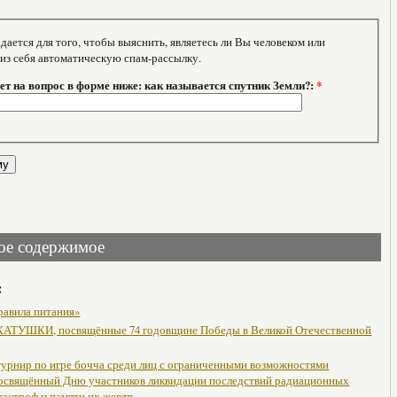
тся для того, чтобы выяснить, являетесь ли Вы человеком или
 из себя автоматическую спам-рассылку.
т на вопрос в форме ниже: как называется спутник Земли?:
*
ое содержимое
:
равила питания»
АТУШКИ, посвящённые 74 годовщине Победы в Великой Отечественной
урнир по игре бочча среди лиц с ограниченными возможностями
посвящённый Дню участников ликвидации последствий радиационных
тастроф и памяти их жертв