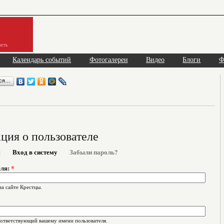
асть
Календарь событий
Фотогалереи
Видео
Блоги
Ф
ься…
ия о пользователе
я
Вход в систему
Забыли пароль?
еля:
*
на сайте Крестцы.
оответствующий вашему имени пользователя.