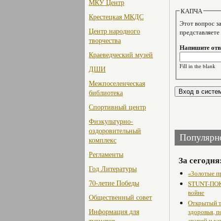
МКУ Центр
КАПЧА
Крестецкая МКДС
Этот вопрос задае
Центр народного
представляете
творчества
Напишите отве
Краеведческий музей
Fill in the blank
ДШИ
Межпоселенческая
библиотека
Спортивный центр
Физкультурно-
оздоровительный
Популярн
комплекс
Регламенты
За сегодня
Год Литературы
«Золотые п
70-летие Победы
STUNT-ПОК
войне
Общественный совет
Открытый т
Информация для
здоровья, 
туристов
аварий и ка