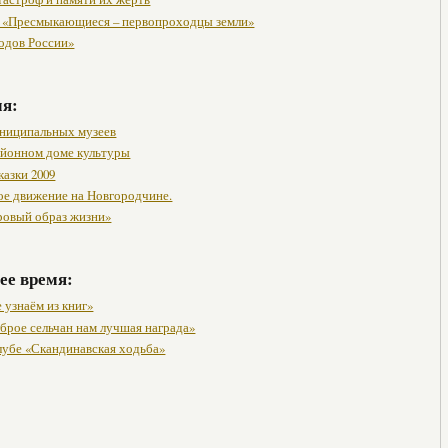
 «Пресмыкающиеся – первопроходцы земли»
одов России»
мя:
ниципальных музеев
районном доме культуры
казки 2009
ое движение на Новгородчине.
ровый образ жизни»
ее время:
 узнаём из книг»
оброе сельчан нам лучшая награда»
клубе «Скандинавская ходьба»