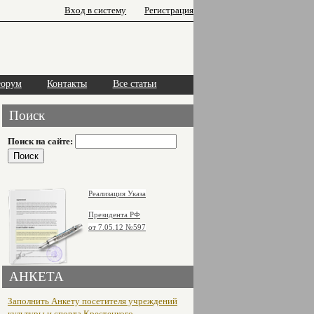
Вход в систему
Регистрация
орум
Контакты
Все статьи
Поиск
Поиск на сайте:
Реализация Указа
Президента РФ
от 7.05.12
№597
АНКЕТА
Заполнить Анкету посетителя учреждений
культуры и спорта Крестецкого