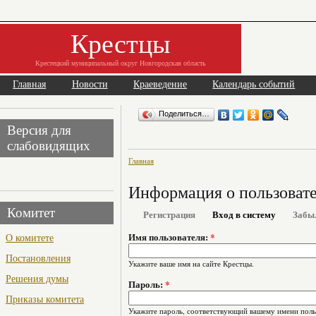
Крестцы
Крестецкий муниципальный округ Новгородская область
Главная
Новости
Краеведение
Календарь событий
Поделиться…
Версия для
слабовидящих
Главная
Информация о пользоват
Комитет
Регистрация
Вход в систему
Забы
О комитете
Имя пользователя:
*
Постановления
Укажите ваше имя на сайте Крестцы.
Решения думы
Пароль:
*
Приказы комитета
Укажите пароль, соответствующий вашему имени поль