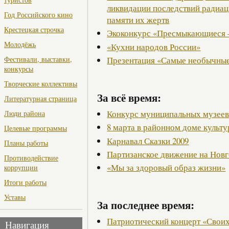
ликвидации последствий радиац
Год Российского кино
памяти их жертв
Крестецкая строчка
Экоконкурс «Пресмыкающиеся 
Молодёжь
«Кухни народов России»
Презентация «Самые необычные
Фестивали, выставки,
конкурсы
Творческие коллективы
За всё время:
Литературная страница
Конкурс муниципальных музее
Люди района
8 марта в районном доме культ
Целевые программы
Карнавал Сказки 2009
Планы работы
Партизанское движение на Нов
Противодействие
«Мы за здоровый образ жизни»
коррупции
Итоги работы
Уставы
За последнее время:
Патриотический концерт «Своих
Навигация