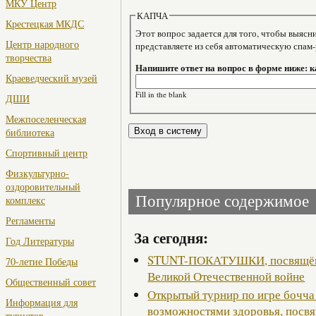
МКУ Центр
КАПЧА
Крестецкая МКДС
Этот вопрос задается для того, чтобы выяснить, являе
Центр народного
представляете из себя автоматическую спам
творчества
Напишите ответ на вопрос в форме ниже: 
Краеведческий музей
Fill in the blank
ДШИ
Межпоселенческая
библиотека
Спортивный центр
Физкультурно-
оздоровительный
Популярное содержимое
комплекс
Регламенты
За сегодня:
Год Литературы
STUNT-ПОКАТУШКИ, посвящённ
70-летие Победы
Великой Отечественной войне
Общественный совет
Открытый турнир по игре бочча
Информация для
возможностями здоровья, посв
туристов