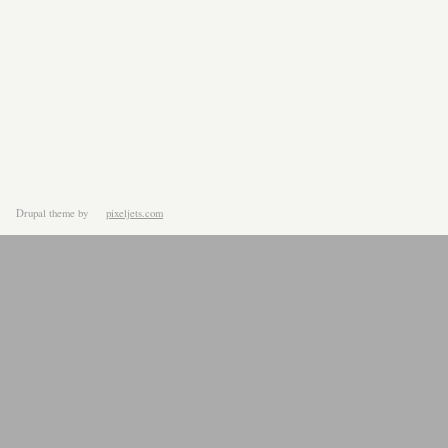
Drupal theme
by
pixeljets.com
ver.1.4