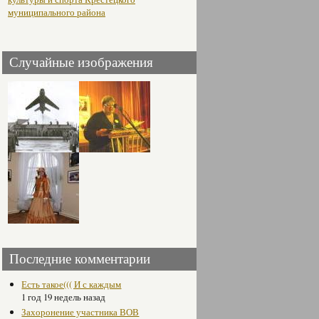
муниципального района
Случайные изображения
Последние комментарии
Есть такое((( И с каждым
1 год 19 недель назад
Захоронение участника ВОВ