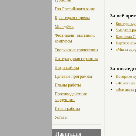
Год Российского кино
За всё вре
Крестецкая строчка
Конкурс му
Молодёжь
8 марта в 
Фестивали, выставки,
Карнавал С
конкурсы
Партизанск
«Мы за здо
Творческие коллективы
Литературная страница
Люди района
За последн
Целевые программы
Историко-к
«Яблочный 
Планы работы
«Все цвета
Противодействие
коррупции
Итоги работы
Уставы
Навигация