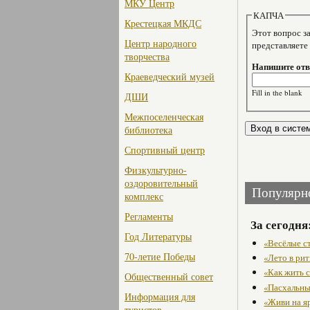
МКУ Центр
КАПЧА
Крестецкая МКДС
Этот вопрос задае
Центр народного
представляете
творчества
Напишите отве
Краеведческий музей
Fill in the blank
ДШИ
Межпоселенческая
библиотека
Спортивный центр
Физкультурно-
оздоровительный
Популярн
комплекс
Регламенты
За сегодня
Год Литературы
«Весёлые с
70-летие Победы
«Лето в рит
«Как жить с
Общественный совет
«Пасхальны
Информация для
«Живи на я
туристов