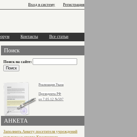
Вход в систему
Регистрация
орум
Контакты
Все статьи
Поиск
Поиск на сайте:
Реализация Указа
Президента РФ
от 7.05.12
№597
АНКЕТА
Заполнить Анкету посетителя учреждений
культуры и спорта Крестецкого