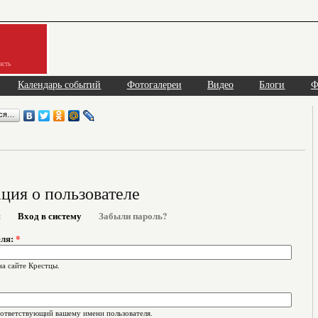
асть
Календарь событий
Фотогалереи
Видео
Блоги
Ф
ься…
ия о пользователе
я
Вход в систему
Забыли пароль?
еля:
*
на сайте Крестцы.
оответствующий вашему имени пользователя.