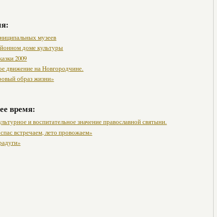
мя:
ниципальных музеев
районном доме культуры
казки 2009
ое движение на Новгородчине.
ровый образ жизни»
ее время:
ультурное и воспитательное значение православной святыни.
спас встречаем, лето провожаем»
 радуги»