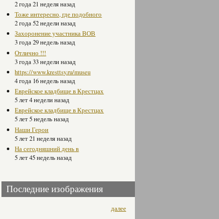
2 года 21 неделя назад
Тоже интересно, где подобного
2 года 52 недели назад
Захоронение участника ВОВ
3 года 29 недель назад
Отлично !!!
3 года 33 недели назад
https://www.kresttsy.ru/museu
4 года 16 недель назад
Еврейское кладбище в Крестцах
5 лет 4 недели назад
Еврейское кладбище в Крестцах
5 лет 5 недель назад
Наши Герои
5 лет 21 неделя назад
На сегодняшний день в
5 лет 45 недель назад
Последние изображения
далее