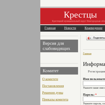
Крестцы
Крестецкий муниципальный округ Новгородская обл
Главная
Новости
Краеведение
Поделит
Версия для
слабовидящих
Главная
Информац
Комитет
Регистраци
О комитете
Имя пользоват
Постановления
Укажите ваше имя 
Решения думы
Пароль:
*
Приказы комитета
Укажите пароль, с