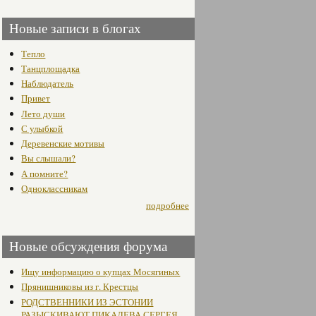
Новые записи в блогах
Тепло
Танцплощадка
Наблюдатель
Привет
Лето души
С улыбкой
Деревенские мотивы
Вы слышали?
А помните?
Одноклассникам
подробнее
Новые обсуждения форума
Ищу информацию о купцах Мосягиных
Прянишниковы из г. Крестцы
РОДСТВЕННИКИ ИЗ ЭСТОНИИ
РАЗЫСКИВАЮТ ПИКАЛЕВА СЕРГЕЯ