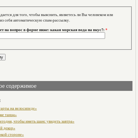
тся для того, чтобы выяснить, являетесь ли Вы человеком или
 из себя автоматическую спам-рассылку.
т на вопрос в форме ниже: какая морская вода на вкус?:
*
ое содержимое
:
тарты на велосипеде»
ме танца»
егодня, чтобы иметь шанс увидеть завтра»
й декор»
ркой стороне»