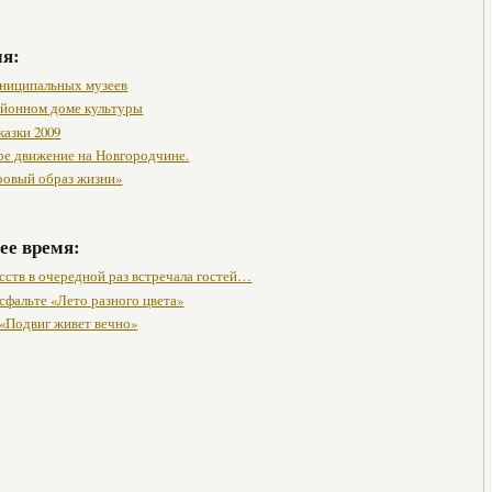
мя:
ниципальных музеев
районном доме культуры
казки 2009
ое движение на Новгородчине.
ровый образ жизни»
ее время:
сств в очередной раз встречала гостей…
сфальте «Лето разного цвета»
 «Подвиг живет вечно»