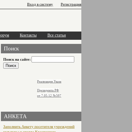
Вход в систему
Регистрация
орум
Контакты
Все статьи
Поиск
Поиск на сайте:
Реализация Указа
Президента РФ
от 7.05.12
№597
АНКЕТА
Заполнить Анкету посетителя учреждений
культуры и спорта Крестецкого