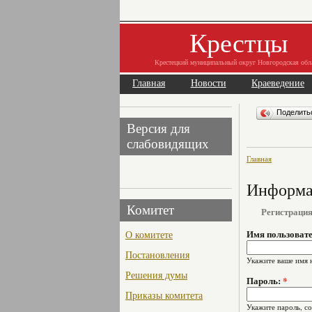
Крестцы
Крестецкий муниципальный округ Новгородская обл
Главная
Новости
Краеведение
Поделит
Версия для
слабовидящих
Главная
Информац
Комитет
Регистраци
О комитете
Имя пользоват
Постановления
Укажите ваше имя 
Решения думы
Пароль:
*
Приказы комитета
Укажите пароль, с