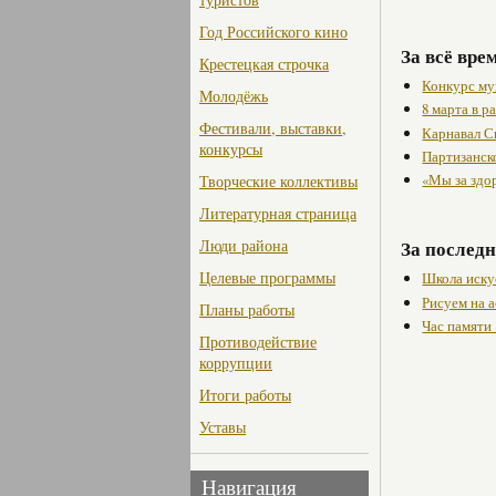
Год Российского кино
За всё вре
Крестецкая строчка
Конкурс му
Молодёжь
8 марта в 
Фестивали, выставки,
Карнавал С
конкурсы
Партизанск
«Мы за здо
Творческие коллективы
Литературная страница
Люди района
За последн
Целевые программы
Школа иску
Рисуем на а
Планы работы
Час памяти
Противодействие
коррупции
Итоги работы
Уставы
Навигация