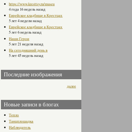
https://www.kresttsy.ru/museu
4 года 16 недель назад
Еврейское кладбище в Крестцах
5 лет 4 недели назад
Еврейское кладбище в Крестцах
5 лет 6 недель назад
Наши Герои
5 лет 21 неделя назад
На сегодняшний день в
5 лет 45 недель назад
Последние изображения
далее
Новые записи в блогах
Тепло
Танцплощадка
Наблюдатель