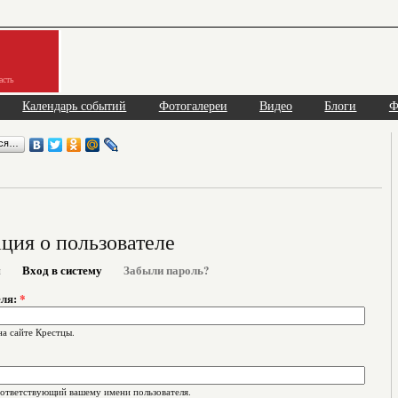
асть
Календарь событий
Фотогалереи
Видео
Блоги
Ф
ься…
ия о пользователе
я
Вход в систему
Забыли пароль?
еля:
*
на сайте Крестцы.
оответствующий вашему имени пользователя.