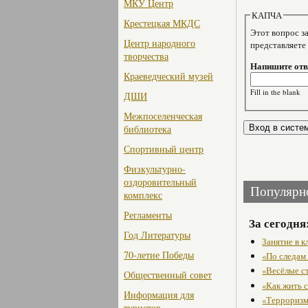
МКУ Центр
КАПЧА
Крестецкая МКДС
Этот вопрос задае
Центр народного
представляете
творчества
Напишите отве
Краеведческий музей
Fill in the blank
ДШИ
Межпоселенческая
библиотека
Спортивный центр
Физкультурно-
оздоровительный
Популярн
комплекс
Регламенты
За сегодня
Год Литературы
Занятие в 
70-летие Победы
«По следам
«Весёлые с
Общественный совет
«Как жить с
Информация для
«Терроризм
туристов