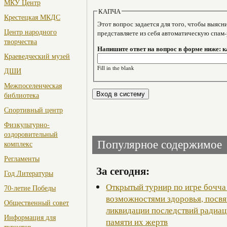
МКУ Центр
КАПЧА
Крестецкая МКДС
Этот вопрос задается для того, чтобы выяснить, являе
Центр народного
представляете из себя автоматическую спам
творчества
Напишите ответ на вопрос в форме ниже: 
Краеведческий музей
Fill in the blank
ДШИ
Межпоселенческая
библиотека
Спортивный центр
Физкультурно-
оздоровительный
Популярное содержимое
комплекс
Регламенты
За сегодня:
Год Литературы
Открытый турнир по игре бочча
70-летие Победы
возможностями здоровья, посв
Общественный совет
ликвидации последствий радиац
Информация для
памяти их жертв
туристов