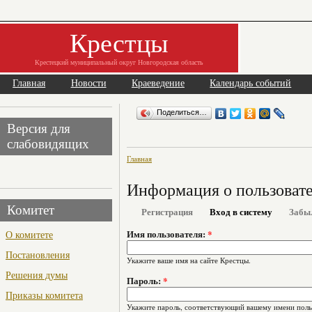
Крестцы
Крестецкий муниципальный округ Новгородская область
Главная
Новости
Краеведение
Календарь событий
Поделиться…
Версия для
слабовидящих
Главная
Информация о пользоват
Комитет
Регистрация
Вход в систему
Забы
О комитете
Имя пользователя:
*
Постановления
Укажите ваше имя на сайте Крестцы.
Решения думы
Пароль:
*
Приказы комитета
Укажите пароль, соответствующий вашему имени поль