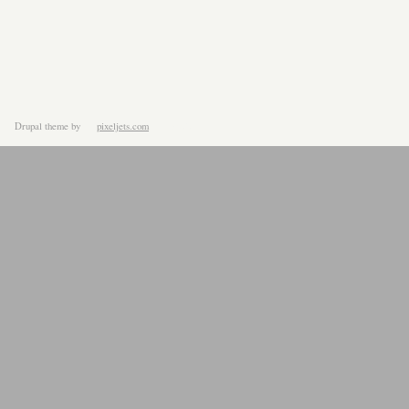
Drupal theme
by
pixeljets.com
ver.1.4