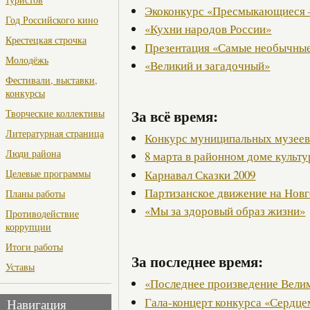
Экоконкурс «Пресмыкающиеся 
Год Российского кино
«Кухни народов России»
Крестецкая строчка
Презентация «Самые необычные
Молодёжь
«Великий и загадочный»
Фестивали, выставки,
конкурсы
За всё время:
Творческие коллективы
Литературная страница
Конкурс муниципальных музее
Люди района
8 марта в районном доме культ
Карнавал Сказки 2009
Целевые программы
Партизанское движение на Нов
Планы работы
«Мы за здоровый образ жизни»
Противодействие
коррупции
Итоги работы
За последнее время:
Уставы
«Последнее произведение Вели
Гала-концерт конкурса «Сердце
Навигация