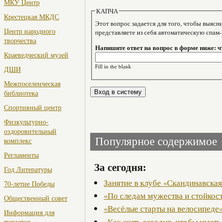
МКУ Центр
КАПЧА
Крестецкая МКДС
Этот вопрос задается для того, чтобы выяснить, являе
Центр народного
представляете из себя автоматическую спам
творчества
Напишите ответ на вопрос в форме ниже: ч
Краеведческий музей
Fill in the blank
ДШИ
Межпоселенческая
библиотека
Спортивный центр
Физкультурно-
оздоровительный
Популярное содержимое
комплекс
Регламенты
За сегодня:
Год Литературы
Занятие в клубе «Скандинавская
70-летие Победы
«По следам мужества и стойкос
Общественный совет
«Весёлые старты на велосипеде
Информация для
«Как жить сегодня, чтобы иметь
туристов