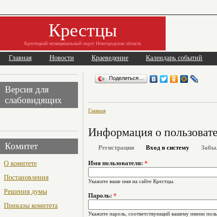
Крестцы
Крестецкий муниципальный округ Новгородская область
Главная
Новости
Краеведение
Календарь событий
Поделиться…
Версия для
слабовидящих
Главная
Информация о пользоват
Комитет
Регистрация
Вход в систему
Забы
О комитете
Имя пользователя:
*
Постановления
Укажите ваше имя на сайте Крестцы.
Решения думы
Пароль:
*
Приказы комитета
Укажите пароль, соответствующий вашему имени поль