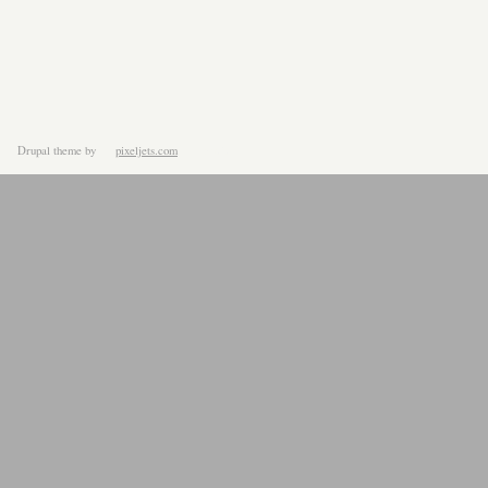
Drupal theme
by
pixeljets.com
ver.1.4