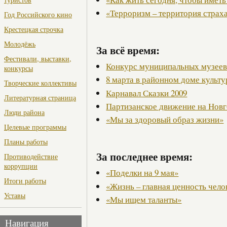
«Терроризм – территория страх
Год Российского кино
Крестецкая строчка
Молодёжь
За всё время:
Фестивали, выставки,
Конкурс муниципальных музее
конкурсы
8 марта в районном доме культ
Творческие коллективы
Карнавал Сказки 2009
Литературная страница
Партизанское движение на Нов
Люди района
«Мы за здоровый образ жизни»
Целевые программы
Планы работы
За последнее время:
Противодействие
коррупции
«Поделки на 9 мая»
Итоги работы
«Жизнь – главная ценность чело
Уставы
«Мы ищем таланты»
Навигация