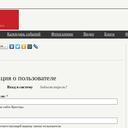
асть
Календарь событий
Фотогалереи
Видео
Блоги
Ф
ься…
ия о пользователе
я
Вход в систему
Забыли пароль?
еля:
*
на сайте Крестцы.
оответствующий вашему имени пользователя.