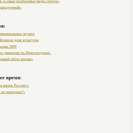
я «Самые необычные виды спорта»
 загадочный»
мя:
ниципальных музеев
районном доме культуры
казки 2009
ое движение на Новгородчине.
ровый образ жизни»
ее время:
я жизнь России!»
 не нарядная?»