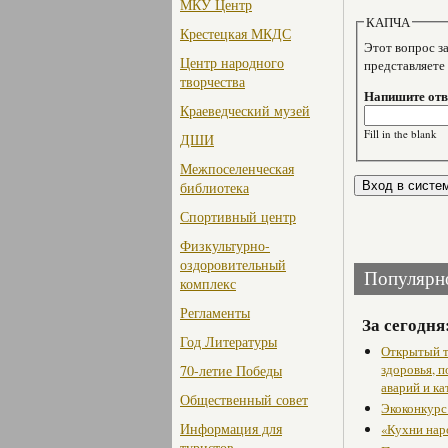
МКУ Центр
КАПЧА
Крестецкая МКДС
Этот вопрос задае
Центр народного
представляете
творчества
Напишите отве
Краеведческий музей
Fill in the blank
ДШИ
Межпоселенческая
библиотека
Спортивный центр
Физкультурно-
оздоровительный
Популярн
комплекс
Регламенты
За сегодня
Год Литературы
Открытый т
здоровья, 
70-летие Победы
аварий и ка
Общественный совет
Экоконкурс
Информация для
«Кухни нар
туристов