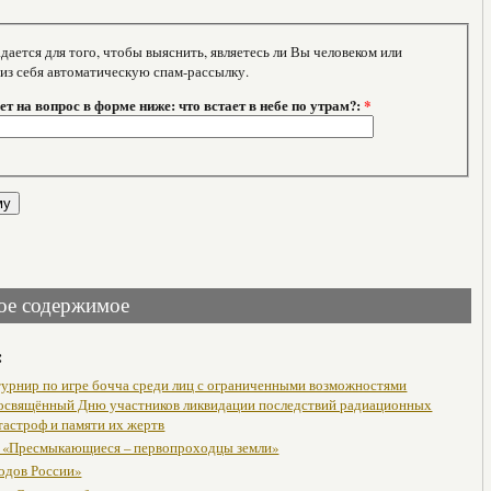
тся для того, чтобы выяснить, являетесь ли Вы человеком или
 из себя автоматическую спам-рассылку.
т на вопрос в форме ниже: что встает в небе по утрам?:
*
ое содержимое
:
урнир по игре бочча среди лиц с ограниченными возможностями
посвящённый Дню участников ликвидации последствий радиационных
тастроф и памяти их жертв
 «Пресмыкающиеся – первопроходцы земли»
одов России»