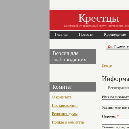
Крестцы
Крестецкий муниципальный округ Новгородская обл
Главная
Новости
Краеведение
Поделит
Версия для
слабовидящих
Главная
Информац
Комитет
Регистраци
О комитете
Имя пользоват
Постановления
Укажите ваше имя 
Решения думы
Пароль:
*
Приказы комитета
Укажите пароль, с