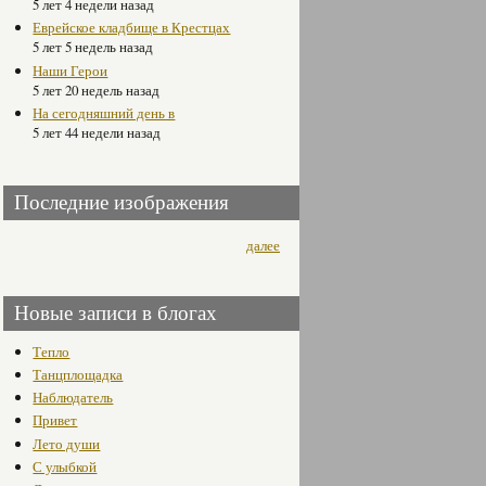
5 лет 4 недели назад
Еврейское кладбище в Крестцах
5 лет 5 недель назад
Наши Герои
5 лет 20 недель назад
На сегодняшний день в
5 лет 44 недели назад
Последние изображения
далее
Новые записи в блогах
Тепло
Танцплощадка
Наблюдатель
Привет
Лето души
С улыбкой