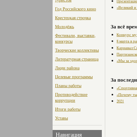
Презентаци
«Великий и
Год Российского кино
Крестецкая строчка
За всё вре
Молодёжь
Конкурс му
Фестивали, выставки,
конкурсы
8 марта в 
Карнавал С
Творческие коллективы
Партизанск
Литературная страница
«Мы за здо
Люди района
Целевые программы
За последн
Планы работы
«Спортивна
Противодействие
«Почему ты
коррупции
2021
Итоги работы
Уставы
Навигация