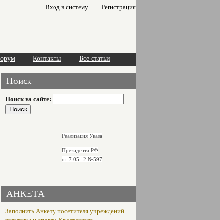
Вход в систему
Регистрация
орум
Контакты
Все статьи
Поиск
Поиск на сайте:
Реализация Указа
Президента РФ
от 7.05.12
№597
АНКЕТА
Заполнить Анкету посетителя учреждений
культуры и спорта Крестецкого