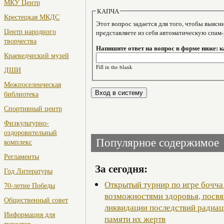
МКУ Центр
КАПЧА
Крестецкая МКДС
Этот вопрос задается для того, чтобы выяснить, являе
Центр народного
представляете из себя автоматическую спам
творчества
Напишите ответ на вопрос в форме ниже: 
Краеведческий музей
Fill in the blank
ДШИ
Межпоселенческая
библиотека
Спортивный центр
Физкультурно-
оздоровительный
Популярное содержимое
комплекс
Регламенты
За сегодня:
Год Литературы
Открытый турнир по игре бочча
70-летие Победы
возможностями здоровья, посв
Общественный совет
ликвидации последствий радиац
Информация для
памяти их жертв
туристов