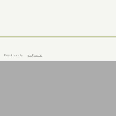
Drupal theme
by
pixeljets.com
ver.1.4