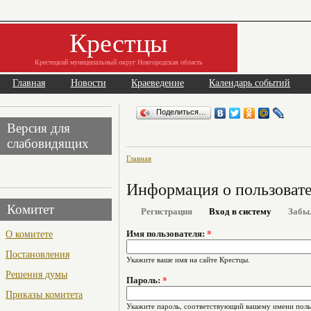
Крестцы
Крестецкий муниципальный округ Новгородская область
Главная
Новости
Краеведение
Календарь событий
Поделиться…
Версия для
слабовидящих
Главная
Информация о пользоват
Комитет
Регистрация
Вход в систему
Забы
О комитете
Имя пользователя:
*
Постановления
Укажите ваше имя на сайте Крестцы.
Решения думы
Пароль:
*
Приказы комитета
Укажите пароль, соответствующий вашему имени поль