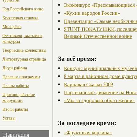
Экоконкурс «Пресмыкающиеся 
Год Российского кино
«Кухни народов России»
Крестецкая строчка
Презентация «Самые необычные
Молодёжь
STUNT-ПОКАТУШКИ, посвящённ
Великой Отечественной войне
Фестивали, выставки,
конкурсы
Творческие коллективы
За всё время:
Литературная страница
Конкурс муниципальных музее
Люди района
8 марта в районном доме культ
Целевые программы
Карнавал Сказки 2009
Планы работы
Партизанское движение на Нов
Противодействие
«Мы за здоровый образ жизни»
коррупции
Итоги работы
Уставы
За последнее время:
«Фруктовая корзина»
Навигация