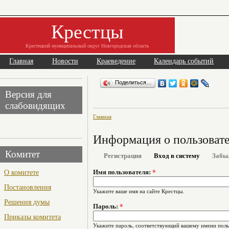
Крестцы
Крестецкий муниципальный округ Новгородская область
Главная
Новости
Краеведение
Календарь событий
Поделиться…
Версия для
слабовидящих
Главная
Информация о пользоват
Комитет
Регистрация
Вход в систему
Забы
О комитете
Имя пользователя:
*
Постановления
Укажите ваше имя на сайте Крестцы.
Решения думы
Пароль:
*
Приказы комитета
Укажите пароль, соответствующий вашему имени поль