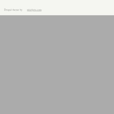
Drupal theme
by
pixeljets.com
ver.1.4