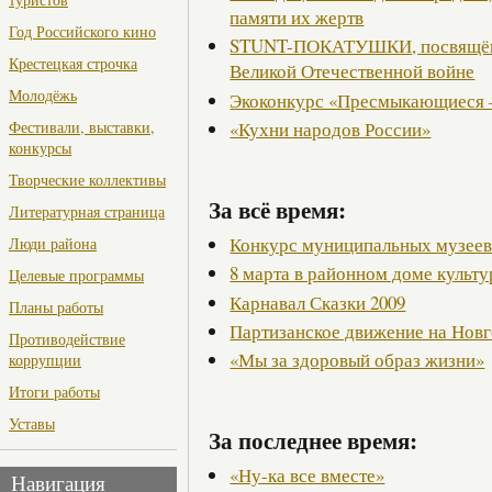
памяти их жертв
Год Российского кино
STUNT-ПОКАТУШКИ, посвящённ
Крестецкая строчка
Великой Отечественной войне
Молодёжь
Экоконкурс «Пресмыкающиеся 
«Кухни народов России»
Фестивали, выставки,
конкурсы
Творческие коллективы
За всё время:
Литературная страница
Конкурс муниципальных музее
Люди района
8 марта в районном доме культ
Целевые программы
Карнавал Сказки 2009
Планы работы
Партизанское движение на Нов
Противодействие
«Мы за здоровый образ жизни»
коррупции
Итоги работы
Уставы
За последнее время:
«Ну-ка все вместе»
Навигация