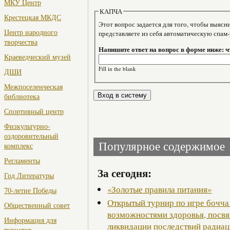
МКУ Центр
КАПЧА
Крестецкая МКДС
Этот вопрос задается для того, чтобы выяснить, являе
Центр народного
представляете из себя автоматическую спам
творчества
Напишите ответ на вопрос в форме ниже: ч
Краеведческий музей
Fill in the blank
ДШИ
Межпоселенческая
библиотека
Спортивный центр
Физкультурно-
оздоровительный
Популярное содержимое
комплекс
Регламенты
За сегодня:
Год Литературы
«Золотые правила питания»
70-летие Победы
Открытый турнир по игре бочча
Общественный совет
возможностями здоровья, посв
Информация для
ликвидации последствий радиац
туристов