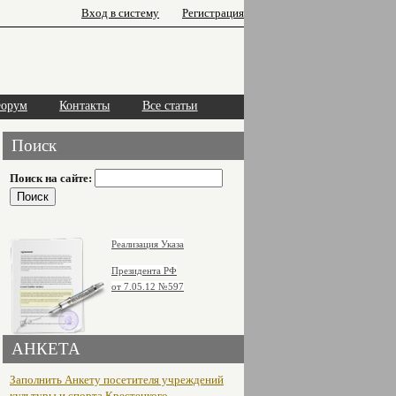
Вход в систему
Регистрация
орум
Контакты
Все статьи
Поиск
Поиск на сайте:
Реализация Указа
Президента РФ
от 7.05.12
№597
АНКЕТА
Заполнить Анкету посетителя учреждений
культуры и спорта Крестецкого