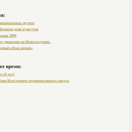
мя:
ниципальных музеев
районном доме культуры
казки 2009
ое движение на Новгородчине.
ровый образ жизни»
ее время:
е 41 год!
лик Крестецкого муниципального округа