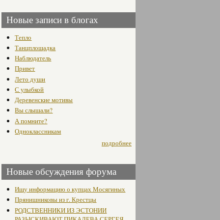
Новые записи в блогах
Тепло
Танцплощадка
Наблюдатель
Привет
Лето души
С улыбкой
Деревенские мотивы
Вы слышали?
А помните?
Одноклассникам
подробнее
Новые обсуждения форума
Ищу информацию о купцах Мосягиных
Прянишниковы из г. Крестцы
РОДСТВЕННИКИ ИЗ ЭСТОНИИ
РАЗЫСКИВАЮТ ПИКАЛЕВА СЕРГЕЯ