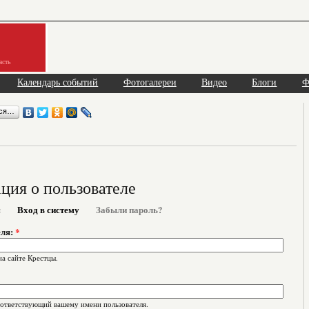
асть
Календарь событий
Фотогалереи
Видео
Блоги
Ф
ься…
ия о пользователе
я
Вход в систему
Забыли пароль?
еля:
*
на сайте Крестцы.
оответствующий вашему имени пользователя.