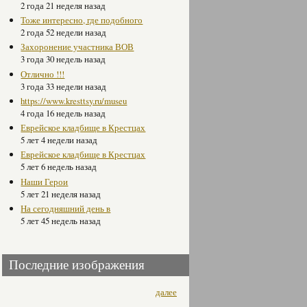
2 года 21 неделя назад
Тоже интересно, где подобного
2 года 52 недели назад
Захоронение участника ВОВ
3 года 30 недель назад
Отлично !!!
3 года 33 недели назад
https://www.kresttsy.ru/museu
4 года 16 недель назад
Еврейское кладбище в Крестцах
5 лет 4 недели назад
Еврейское кладбище в Крестцах
5 лет 6 недель назад
Наши Герои
5 лет 21 неделя назад
На сегодняшний день в
5 лет 45 недель назад
Последние изображения
далее