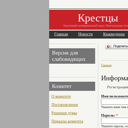
Крестцы
Крестецкий муниципальный округ Новгородская обл
Главная
Новости
Краеведение
Поделит
Версия для
слабовидящих
Главная
Информац
Комитет
Регистраци
О комитете
Имя пользоват
Постановления
Укажите ваше имя 
Решения думы
Пароль:
*
Приказы комитета
Укажите пароль, с