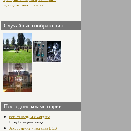
муниципального района
Случайные изображения
Последние комментарии
Есть такое((( И с каждым
1 год 19 недель назад
Захоронение участника ВОВ