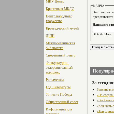
МКУ Центр
КАПЧА
Крестецкая МКДС
Этот вопрос задае
Центр народного
представляете
творчества
Напишите отве
Краеведческий музей
Fill in the blank
ДШИ
Межпоселенческая
библиотека
Спортивный центр
Физкультурно-
оздоровительный
Популярн
комплекс
Регламенты
За сегодня
Год Литературы
Занятие в 
70-летие Победы
«По следам
«Весёлые с
Общественный совет
«Как жить с
Информация для
«Терроризм
туристов