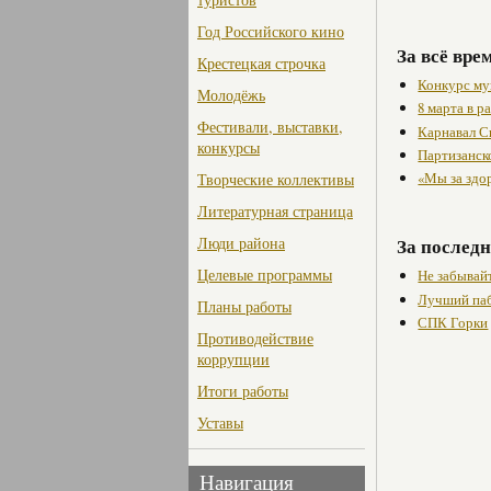
Год Российского кино
За всё вре
Крестецкая строчка
Конкурс му
Молодёжь
8 марта в 
Фестивали, выставки,
Карнавал С
конкурсы
Партизанск
«Мы за здо
Творческие коллективы
Литературная страница
Люди района
За последн
Целевые программы
Не забывайт
Лучший паб
Планы работы
СПК Горки
Противодействие
коррупции
Итоги работы
Уставы
Навигация