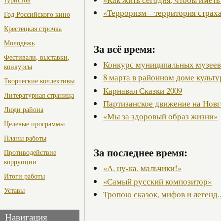
«Терроризм – территория страх
Год Российского кино
Крестецкая строчка
Молодёжь
За всё время:
Фестивали, выставки,
Конкурс муниципальных музее
конкурсы
8 марта в районном доме культ
Творческие коллективы
Карнавал Сказки 2009
Литературная страница
Партизанское движение на Нов
Люди района
«Мы за здоровый образ жизни»
Целевые программы
Планы работы
За последнее время:
Противодействие
коррупции
«А, ну-ка, мальчики!»
Итоги работы
«Самый русский композитор»
Уставы
Тропою сказок, мифов и легенд..
Навигация