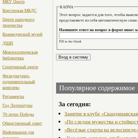
МКУ Центр
КАПЧА
Крестецкая МКДС
Этот вопрос задается для того, чтобы выяснить, являе
Центр народного
представляете из себя автоматическую спам
творчества
Напишите ответ на вопрос в форме ниже: 
Краеведческий музей
Fill in the blank
ДШИ
Межпоселенческая
библиотека
Спортивный центр
Физкультурно-
оздоровительный
Популярное содержимое
комплекс
Регламенты
За сегодня:
Год Литературы
Занятие в клубе «Скандинавская
70-летие Победы
«По следам мужества и стойкос
Общественный совет
«Весёлые старты на велосипеде
Информация для
«Как жить сегодня, чтобы иметь
туристов