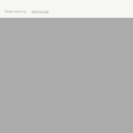
Drupal theme
by
pixeljets.com
ver.1.4