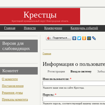
Крестцы
Крестецкий муниципальный округ Новгородская область
Главная
Новости
Краеведение
Календарь событий
Поделиться…
Версия для
слабовидящих
Главная
Информация о пользоват
Комитет
Регистрация
Вход в систему
Забы
О комитете
Имя пользователя:
*
Постановления
Укажите ваше имя на сайте Крестцы.
Решения думы
Пароль:
*
Приказы комитета
Укажите пароль, соответствующий вашему имени поль