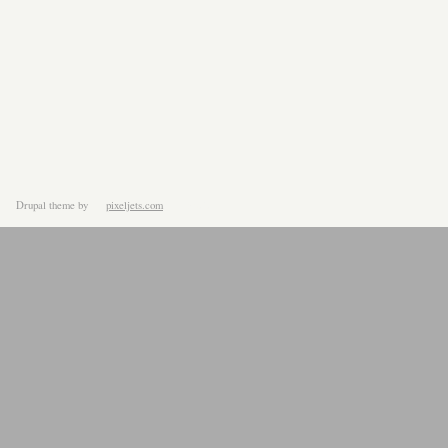
Drupal theme
by
pixeljets.com
ver.1.4