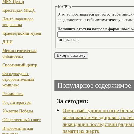
МКУ Центр
КАПЧА
Крестецкая МКДС
Этот вопрос задается для того, чтобы выяснить, являе
Центр народного
представляете из себя автоматическую спам
творчества
Напишите ответ на вопрос в форме ниже: 
Краеведческий музей
Fill in the blank
ДШИ
Межпоселенческая
библиотека
Спортивный центр
Физкультурно-
оздоровительный
Популярное содержимое
комплекс
Регламенты
За сегодня:
Год Литературы
Открытый турнир по игре бочча
70-летие Победы
возможностями здоровья, посв
Общественный совет
ликвидации последствий радиац
Информация для
памяти их жертв
туристов