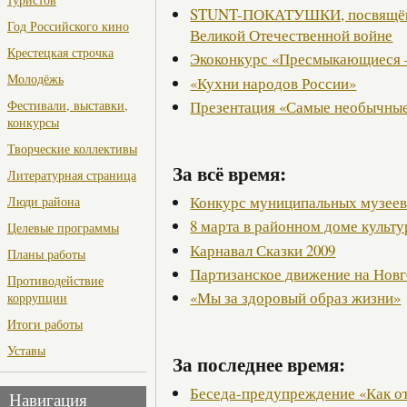
STUNT-ПОКАТУШКИ, посвящённ
Год Российского кино
Великой Отечественной войне
Крестецкая строчка
Экоконкурс «Пресмыкающиеся 
Молодёжь
«Кухни народов России»
Презентация «Самые необычные
Фестивали, выставки,
конкурсы
Творческие коллективы
За всё время:
Литературная страница
Конкурс муниципальных музее
Люди района
8 марта в районном доме культ
Целевые программы
Карнавал Сказки 2009
Планы работы
Партизанское движение на Нов
Противодействие
«Мы за здоровый образ жизни»
коррупции
Итоги работы
Уставы
За последнее время:
Беседа-предупреждение «Как о
Навигация