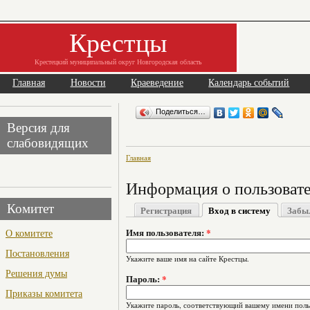
Крестцы
Крестецкий муниципальный округ Новгородская область
Главная
Новости
Краеведение
Календарь событий
Поделиться…
Версия для
слабовидящих
Главная
Информация о пользоват
Комитет
Регистрация
Вход в систему
Забы
О комитете
Имя пользователя:
*
Постановления
Укажите ваше имя на сайте Крестцы.
Решения думы
Пароль:
*
Приказы комитета
Укажите пароль, соответствующий вашему имени поль