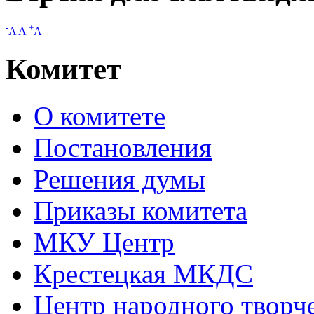
-
+
A
A
A
Комитет
О комитете
Постановления
Решения думы
Приказы комитета
МКУ Центр
Крестецкая МКДС
Центр народного творч