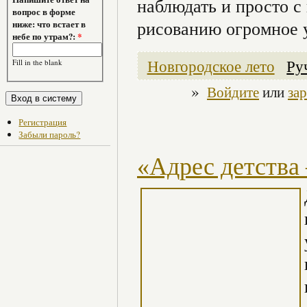
наблюдать и просто с
вопрос в форме
рисованию огромное 
ниже: что встает в
небе по утрам?:
*
Новгородское лето
Ру
Fill in the blank
»
Войдите
или
за
Регистрация
Забыли пароль?
«Адрес детства 