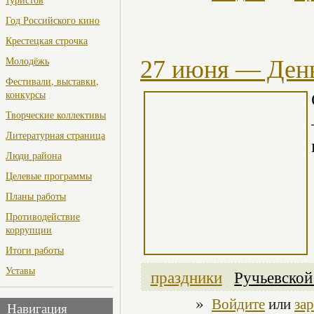
Год Российского кино
Крестецкая строчка
Молодёжь
27 июня — Ден
Фестивали, выставки,
конкурсы
Творческие коллективы
Литературная страница
Люди района
Целевые программы
Планы работы
Противодействие
коррупции
Итоги работы
Уставы
праздники
Ручьевско
»
Войдите
или
за
Навигация