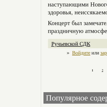
наступающими Нового
здоровья, неиссякаем
Концерт был замечате
праздничную атмосфе
Ручьевской СДК
»
Войдите
или
за
1
2
Популярное сод