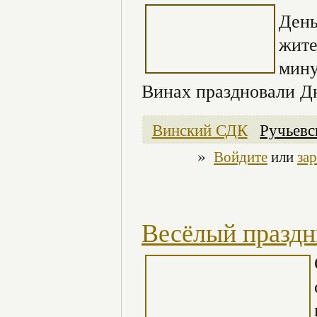
День
жите
мину
Винах праздновали Д
Винский СДК
Ручьев
»
Войдите
или
за
Весёлый праздни