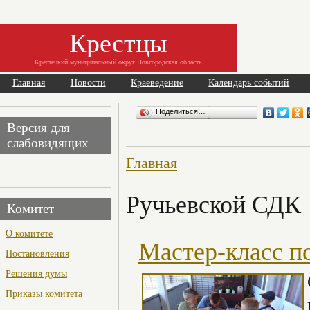
Крестцы
Крестецкий муниципальный округ Новгородская область
Главная
Новости
Краеведение
Календарь событий
Поделиться…
Версия для
слабовидящих
Главная
Ручьевской СДК
Комитет
О комитете
Мастер-класс п
Постановления
Решения думы
Приказы комитета