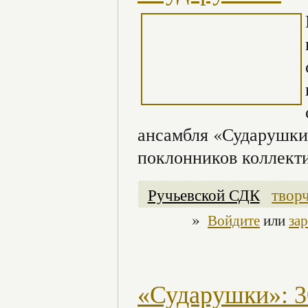
ансамбля «Сударушки»
поклонников коллекти
Ручьевской СДК
твор
»
Войдите
или
за
«Сударушки»: 30