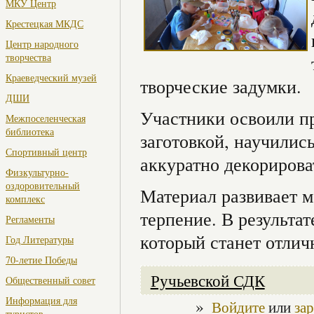
МКУ Центр
Крестецкая МКДС
Центр народного
творчества
Краеведческий музей
творческие задумки.
ДШИ
Участники освоили п
Межпоселенческая
библиотека
заготовкой, научилис
Спортивный центр
аккуратно декорирова
Физкультурно-
оздоровительный
Материал развивает 
комплекс
терпение. В результа
Регламенты
который станет отлич
Год Литературы
70-летие Победы
Ручьевской СДК
Общественный совет
Информация для
»
Войдите
или
за
туристов