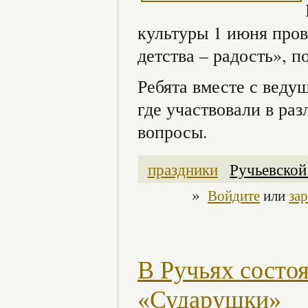
культуры 1 июня про
детства – радость», 
Ребята вместе с веду
где участвовали в ра
вопросы.
праздники
Ручьевско
»
Войдите
или
за
В Ручьях состо
«Сударушки»