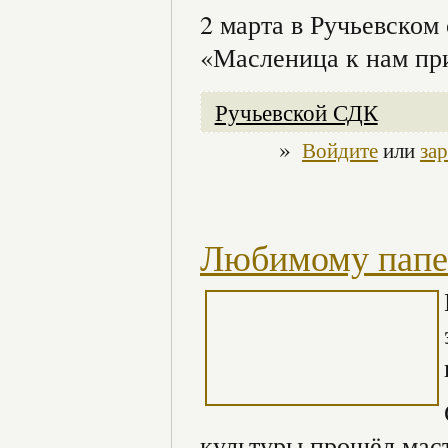
2 марта в Ручьевско
«Масленица к нам пр
Ручьевской СДК
»
Войдите
или
за
Любимому папе
культуры прошёл маст