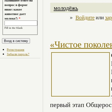
Напишите ответ на
вопрос в форме
молодёжь
ниже: какое
животное дает
»
Войдите
или
за
молоко?:
*
Fill in the blank
«Чистое поколе
Регистрация
Забыли пароль?
первый этап Общерос