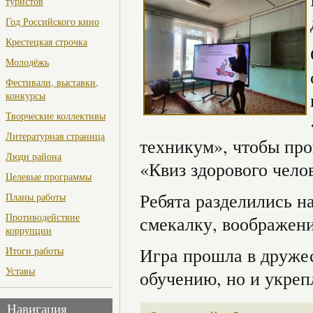
туристов
Год Российского кино
Крестецкая строчка
Молодёжь
Фестивали, выставки,
конкурсы
Творческие коллективы
Литературная страница
техникум», чтобы про
Люди района
«Квиз здорового чело
Целевые программы
Ребята разделились н
Планы работы
Противодействие
смекалку, воображени
коррупции
Игра прошла в дружес
Итоги работы
Уставы
обучению, но и укреп
Навигация