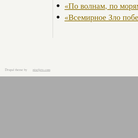
«По волнам, по моря
«Всемирное Зло по
Drupal theme
by
pixeljets.com
ver.1.4