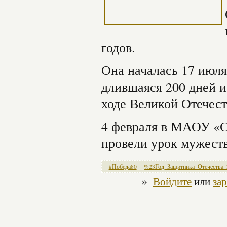
годов.
Она началась 17 июля 
длившаяся 200 дней и
ходе Великой Отечес
4 февраля в МАОУ «
провели урок мужеств
#Победа80
%23Год_Защитника_Отечества_
»
Войдите
или
за