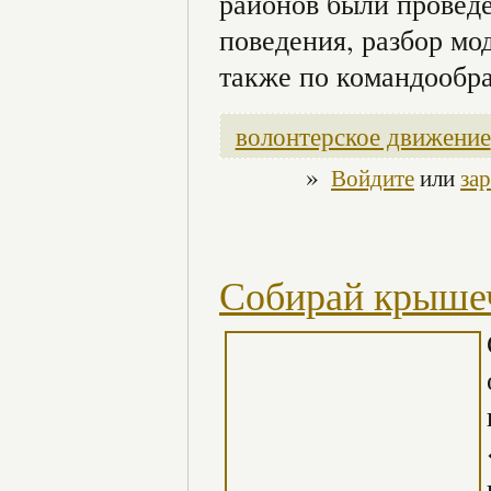
районов были провед
поведения, разбор мо
также по командообр
волонтерское движение
»
Войдите
или
за
Собирай крышеч