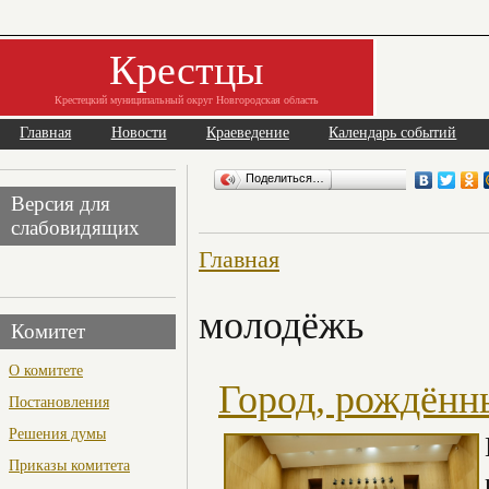
Крестцы
Крестецкий муниципальный округ Новгородская область
Главная
Новости
Краеведение
Календарь событий
Поделиться…
Версия для
слабовидящих
Главная
молодёжь
Комитет
О комитете
Город, рождённ
Постановления
Решения думы
Приказы комитета