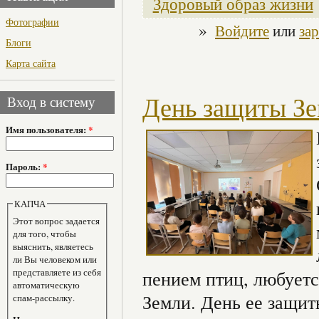
Здоровый образ жизни
Фотографии
»
Войдите
или
за
Блоги
Карта сайта
День защиты З
Вход в систему
Имя пользователя:
*
Пароль:
*
КАПЧА
Этот вопрос задается
для того, чтобы
выяснить, являетесь
ли Вы человеком или
представляете из себя
пением птиц, любуетс
автоматическую
Земли. День ее защит
спам-рассылку.