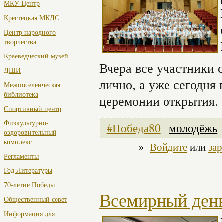
МКУ Центр
Крестецкая МКДС
Центр народного
творчества
Краеведческий музей
Вчера все участники 
ДШИ
лично, а уже сегодня
Межпоселенческая
библиотека
церемонии открытия.
Спортивный центр
Физкультурно-
#Победа80
молодёжь
оздоровительный
комплекс
»
Войдите
или
за
Регламенты
Год Литературы
70-летие Победы
Всемирный день
Общественный совет
Информация для