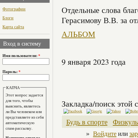
Отдельные слова бла
Фотографии
Блоги
Герасимову В.В. за о
Карта сайта
АЛЬБОМ
Вход в систему
Имя пользователя:
*
9 января 2023 года
Пароль:
*
КАПЧА
Этот вопрос задается
для того, чтобы
Закладка/поиск этой с
выяснить, являетесь
ли Вы человеком или
представляете из себя
Будь в спорте
Физкуль
автоматическую
спам-рассылку.
»
Войдите
или
за
Напишите ответ на