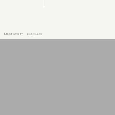
Drupal theme
by
pixeljets.com
ver.1.4