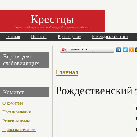
Крестцы
Крестецкий муниципальный округ Новгородская область
Главная
Новости
Краеведение
Календарь событий
Поделиться…
Версия для
слабовидящих
Главная
Рождественский 
Комитет
О комитете
Постановления
Решения думы
Приказы комитета