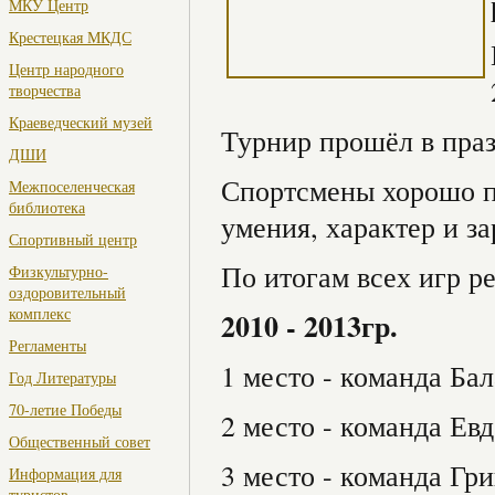
МКУ Центр
Крестецкая МКДС
Центр народного
творчества
Краеведческий музей
Турнир прошёл в пра
ДШИ
Спортсмены хорошо п
Межпоселенческая
библиотека
умения, характер и з
Спортивный центр
По итогам всех игр ре
Физкультурно-
оздоровительный
комплекс
2010 - 2013гр.
Регламенты
1 место - команда Ба
Год Литературы
70-летие Победы
2 место - команда Е
Общественный совет
3 место - команда Г
Информация для
туристов