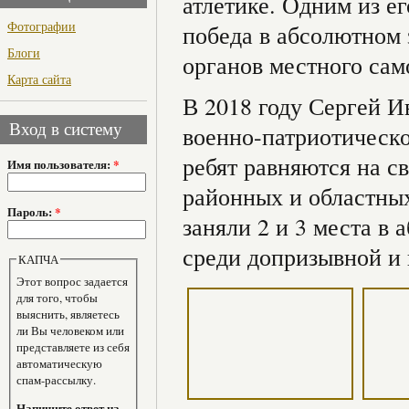
атлетике. Одним из е
Фотографии
победа в абсолютном 
Блоги
органов местного са
Карта сайта
В 2018 году Сергей И
Вход в систему
военно-патриотическо
ребят равняются на с
Имя пользователя:
*
районных и областных
Пароль:
*
заняли 2 и 3 места в
среди допризывной и
КАПЧА
Этот вопрос задается
для того, чтобы
выяснить, являетесь
ли Вы человеком или
представляете из себя
автоматическую
спам-рассылку.
Напишите ответ на