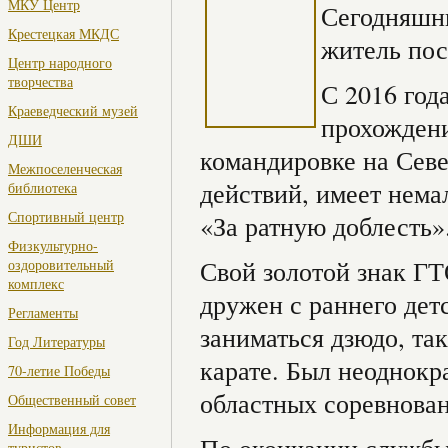
МКУ Центр
Сегодняшни
Крестецкая МКДС
житель пос
Центр народного
творчества
С 2016 год
Краеведческий музей
прохождени
ДШИ
командировке на Севе
Межпоселенческая
действий, имеет нема
библиотека
Спортивный центр
«За ратную доблесть
Физкультурно-
Свой золотой знак ГТ
оздоровительный
комплекс
дружен с раннего дет
Регламенты
заниматься дзюдо, та
Год Литературы
карате. Был неоднок
70-летие Победы
областных соревнова
Общественный совет
Информация для
туристов