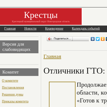
Крестцы
Крестецкий муниципальный округ Новгородская область
Главная
Новости
Краеведение
Календарь событий
Поделиться…
Версия для
слабовидящих
Главная
Отличники ГТО:
Комитет
О комитете
Продолжаем
Постановления
области, к
Решения думы
«Готов к т
Приказы комитета