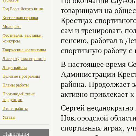
По окончании службы 
товарищами на общест
Год Российского кино
Крестецкая строчка
Крестцах спортивного
Молодёжь
сам и тренировать п
Фестивали, выставки,
пенсию, работал в Де
конкурсы
спортивную работу с
Творческие коллективы
Литературная страница
В настоящее время Се
Люди района
Администрации Крест
Целевые программы
района. Продолжает з
Планы работы
активно привлекает 
Противодействие
коррупции
Сергей неоднократно 
Итоги работы
Новгородской области
Уставы
спортивных играх, уч
Навигация