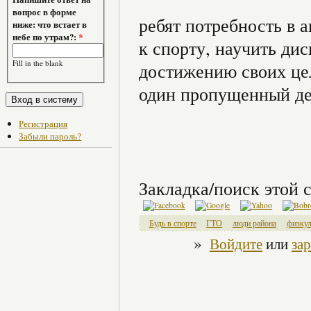
вопрос в форме
ребят потребность в 
ниже: что встает в
небе по утрам?:
*
к спорту, научить ди
Fill in the blank
достижению своих цел
один пропущенный де
Регистрация
Забыли пароль?
Закладка/поиск этой с
Будь в спорте
ГТО
люди района
физкул
»
Войдите
или
за