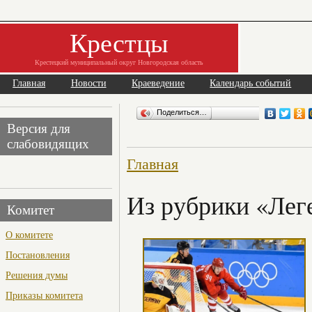
Крестцы
Крестецкий муниципальный округ Новгородская область
Главная
Новости
Краеведение
Календарь событий
Поделиться…
Версия для
слабовидящих
Главная
Из рубрики «Лег
Комитет
О комитете
Постановления
Решения думы
Приказы комитета