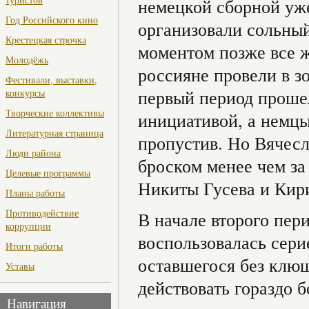
немецкой сборной уже
Год Российского кино
организовали сольный
Крестецкая строчка
моментом позже все 
Молодёжь
россияне провели в зо
Фестивали, выставки,
первый период прошел
конкурсы
Творческие коллективы
инициативой, а немцы,
Литературная страница
пропустив. Но Вячесл
Люди района
броском менее чем за
Целевые программы
Никиты Гусева и Кир
Планы работы
Противодействие
В начале второго пер
коррупции
воспользовалась сери
Итоги работы
оставшегося без клюш
Уставы
действовать гораздо б
Навигация