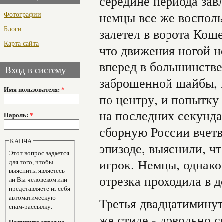
середине периода зав
немцы все же воспол
Фотографии
Блоги
залетел в ворота Кош
Карта сайта
что движения ногой н
вперед в большинстве
Вход в систему
заброшенной шайбы, н
Имя пользователя:
*
по центру, и попытку
на последних секунда
Пароль:
*
сборную России вчетв
КАПЧА
эпизоде, выяснили, ч
Этот вопрос задается
игрок. Немцы, однако
для того, чтобы
выяснить, являетесь
отрезка проходила в 
ли Вы человеком или
представляете из себя
автоматическую
Третья двадцатиминут
спам-рассылку.
же стиле - довольно 
Напишите ответ на