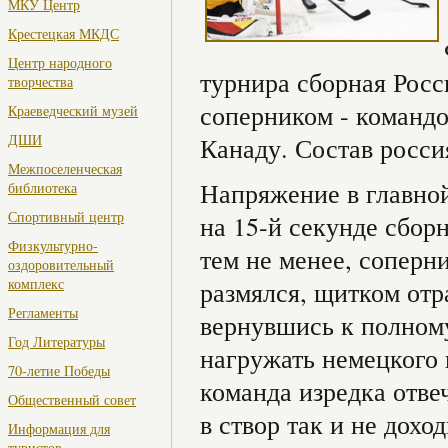
МКУ Центр
Крестецкая МКДС
Центр народного
турнира сборная Рос
творчества
соперником - команд
Краеведческий музей
ДШИ
Канаду. Состав росси
Межпоселенческая
Напряжение в главной 
библиотека
Спортивный центр
на 15-й секунде сбор
Физкультурно-
тем не менее, соперн
оздоровительный
комплекс
размялся, щитком отр
Регламенты
вернувшись к полному
Год Литературы
нагружать немецкого 
70-летие Победы
команда изредка отве
Общественный совет
в створ так и не дохо
Информация для
туристов