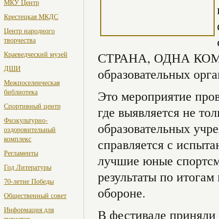
МКУ Центр
Крестецкая МКДС
Центр народного
творчества
Краеведческий музей
СТРАНА, ОДНА КОМА
ДШИ
образовательных орга
Межпоселенческая
библиотека
Это мероприятие пров
Спортивный центр
где выявляется не то
Физкультурно-
образовательных учре
оздоровительный
комплекс
справляется с испыта
Регламенты
лучшие юные спортс
Год Литературы
результаты по итогам
70-летие Победы
обороне.
Общественный совет
Информация для
В фестивале приня
туристов