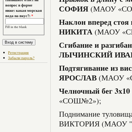
вопрос в форме
СОФИЯ
(МАОУ «СО
ниже: какая морская
вода на вкус?:
*
Наклон вперед стоя
Fill in the blank
НИКИТА
(МАОУ «С
Сгибание и разгибан
ЛЫЧИНСКИЙ ИВА
Регистрация
Забыли пароль?
Подтягивание из ви
ЯРОСЛАВ
(МАОУ «
Челночный бег 3х
«СОШ№2»);
Поднимание туловищ
ВИКТОРИЯ (МАОУ 