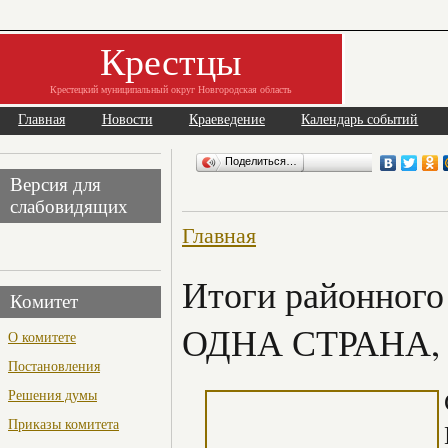
Крестцы
Крестецкий муниципальный округ Новгородская область
Главная
Новости
Краеведение
Календарь событий
Поделиться…
Версия для
слабовидящих
Главная
Итоги районног
Комитет
ОДНА СТРАНА,
О комитете
Постановления
Решения думы
Приказы комитета