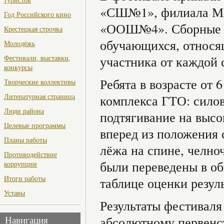
«СШ№1», филиала М
Год Российского кино
«ООШ№4». Сборные ш
Крестецкая строчка
обучающихся, относящ
Молодёжь
Фестивали, выставки,
участника от каждой 
конкурсы
Ребята в возрасте от
Творческие коллективы
Литературная страница
комплекса ГТО: сило
Люди района
подтягивание на высо
Целевые программы
вперед из положения 
Планы работы
лёжа на спине, челно
Противодействие
были переведены в об
коррупции
Итоги работы
таблице оценки резул
Уставы
Результаты фестиваля
абсолютному первенст
Навигация