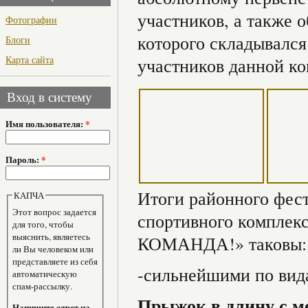
участников, а также 
Фотографии
которого складывался
Блоги
Карта сайта
участников данной к
Вход в систему
Имя пользователя:
*
Пароль:
*
Итоги районного фес
КАПЧА
Этот вопрос задается
спортивного компл
для того, чтобы
выяснить, являетесь
КОМАНДА!» таковы:
ли Вы человеком или
представляете из себя
-сильнейшими по вид
автоматическую
спам-рассылку.
Прыжок в длину с м
Напишите ответ на