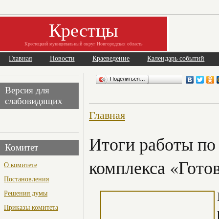
Крестцы
Крестецкий муниципальный округ Новгородская область
Главная
Новости
Краеведение
Календарь событий
Поделиться…
Версия для
слабовидящих
Главная
Итоги работы по
Комитет
комплекса «Готов
О комитете
Постановления
Решения думы
Приказы комитета