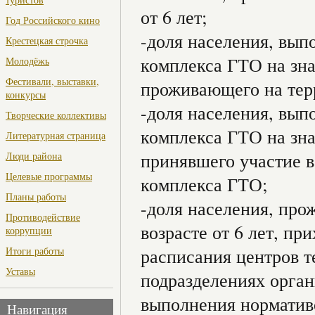
от 6 лет;
Год Российского кино
-доля населения, вып
Крестецкая строчка
комплекса ГТО на зна
Молодёжь
Фестивали, выставки,
проживающего на терр
конкурсы
-доля населения, вып
Творческие коллективы
комплекса ГТО на зна
Литературная страница
принявшего участие в
Люди района
Целевые программы
комплекса ГТО;
Планы работы
-доля населения, про
Противодействие
возрасте от 6 лет, пр
коррупции
Итоги работы
расписания центров т
Уставы
подразделениях орган
выполнения нормативо
Навигация