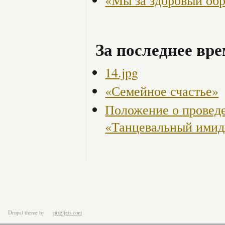
«Мы за здоровый об
За последнее вре
14.jpg
«Семейное счастье»
Положение о проведе
«Танцевальный ими
Drupal theme
by
pixeljets.com
ver.1.4