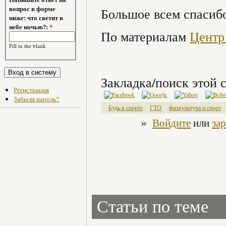
вопрос в форме
Большое всем спасибо
ниже: что светит в
небе ночью?:
*
По материалам
Центр
Fill in the blank
Закладка/поиск этой с
Регистрация
Забыли пароль?
Будь в спорте
ГТО
физкультура и спорт
»
Войдите
или
за
Статьи по теме