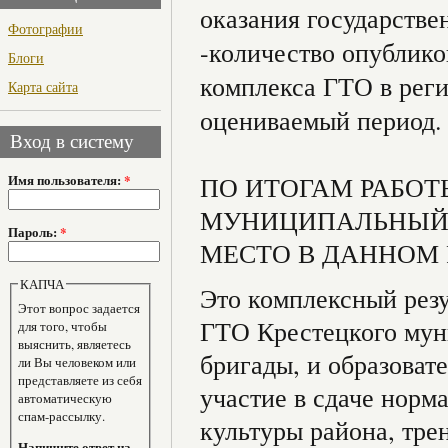
оказания государстве
Фотографии
-количество опублик
Блоги
комплекса ГТО в рег
Карта сайта
оцениваемый период.
Вход в систему
ПО ИТОГАМ РАБОТЫ
Имя пользователя:
*
МУНИЦИПАЛЬНЫЙ 
Пароль:
*
МЕСТО В ДАННОМ 
КАПЧА
Это комплексный рез
Этот вопрос задается
ГТО Крестецкого мун
для того, чтобы
выяснить, являетесь
бригады, и образова
ли Вы человеком или
представляете из себя
участие в сдаче норм
автоматическую
спам-рассылку.
культуры района, тре
Напишите ответ на