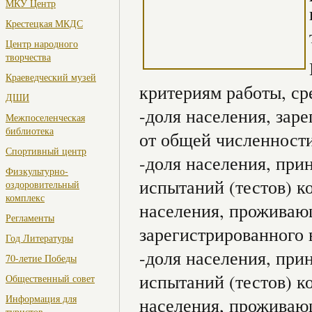
МКУ Центр
Крестецкая МКДС
Центр народного
творчества
Краеведческий музей
критериям работы, ср
ДШИ
-доля населения, зар
Межпоселенческая
библиотека
от общей численности 
Спортивный центр
-доля населения, при
Физкультурно-
испытаний (тестов) к
оздоровительный
комплекс
населения, проживающ
Регламенты
зарегистрированного 
Год Литературы
-доля населения, при
70-летие Победы
испытаний (тестов) к
Общественный совет
Информация для
населения, проживающ
туристов