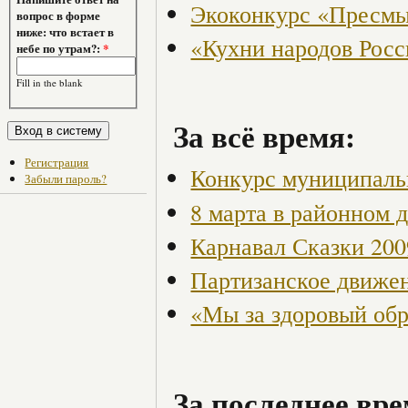
Экоконкурс «Пресмы
вопрос в форме
ниже: что встает в
«Кухни народов Рос
небе по утрам?:
*
Fill in the blank
За всё время:
Регистрация
Конкурс муниципаль
Забыли пароль?
8 марта в районном 
Карнавал Сказки 200
Партизанское движен
«Мы за здоровый об
За последнее вре