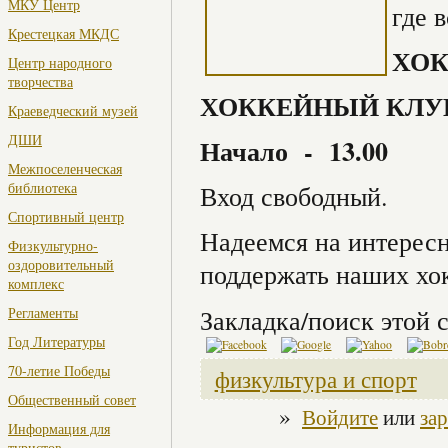
МКУ Центр
где 
Крестецкая МКДС
ХОК
Центр народного
творчества
ХОККЕЙНЫЙ КЛУБ
Краеведческий музей
ДШИ
Начало - 13.00
Межпоселенческая
библиотека
Вход свободный.
Спортивный центр
Надеемся на интерес
Физкультурно-
оздоровительный
поддержать наших хо
комплекс
Регламенты
Закладка/поиск этой с
Год Литературы
70-летие Победы
физкультура и спорт
Общественный совет
»
Войдите
или
за
Информация для
туристов