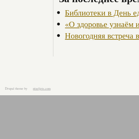
Библиотеки в День е
«О здоровье узнаём 
Новогодняя встреча 
Drupal theme
by
pixeljets.com
ver.1.4