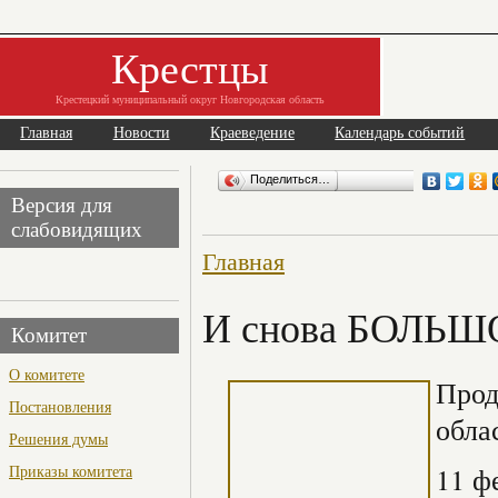
Крестцы
Крестецкий муниципальный округ Новгородская область
Главная
Новости
Краеведение
Календарь событий
Поделиться…
Версия для
слабовидящих
Главная
И снова БОЛЬШ
Комитет
О комитете
Прод
Постановления
обла
Решения думы
Приказы комитета
11 ф