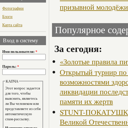
призывной молодёж
Фотографии
Блоги
Карта сайта
Популярное сод
Вход в систему
За сегодня:
Имя пользователя:
*
«Золотые правила пи
Пароль:
*
Открытый турнир по 
возможностями здор
КАПЧА
Этот вопрос задается
ликвидации последст
для того, чтобы
выяснить, являетесь
памяти их жертв
ли Вы человеком или
представляете из себя
STUNT-ПОКАТУШКИ, 
автоматическую
спам-рассылку.
Великой Отечествен
Напишите ответ на