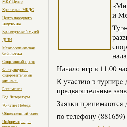
МКУ Центр
«Ми
Крестецкая МКДС
и М
Центр народного
творчества
Турн
Краеведческий музей
разв
ДШИ
спор
Межпоселенческая
библиотека
нала
Спортивный центр
Начало игр в 11.00 ча
Физкультурно-
оздоровительный
К участию в турнире
комплекс
предварительные заяв
Регламенты
Год Литературы
Заявки принимаются д
70-летие Победы
Общественный совет
по телефону (881659)
Информация для
туристов