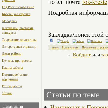
по эл. почте
fok-krest
Год Российского кино
Подробная информац
Крестецкая строчка
Молодёжь
Фестивали, выставки,
конкурсы
Закладка/поиск этой с
Творческие коллективы
Литературная страница
анонс
Будь в спорте
Положения о провед
»
Войдите
или
за
Люди района
Целевые программы
Планы работы
Противодействие
коррупции
Итоги работы
Статьи по теме
Уставы
Чемпионат и Первенс
Навигация