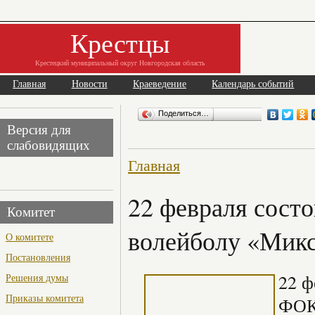
Крестцы
Крестецкий муниципальный округ Новгородская область
Главная
Новости
Краеведение
Календарь событий
Поделиться…
Версия для
слабовидящих
Главная
22 февраля сост
Комитет
волейболу «Мик
О комитете
Постановления
22 ф
Решения думы
Приказы комитета
ФОК»