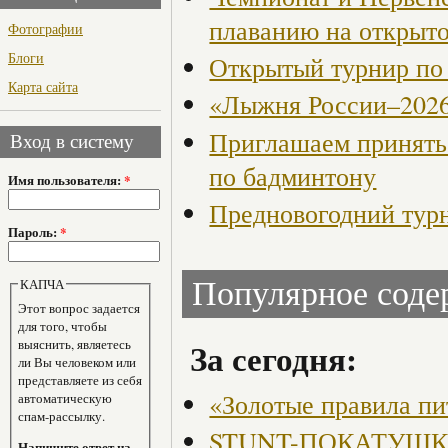
плаванию на откры
Фотографии
Блоги
Открытый турнир по
Карта сайта
«Лыжня России–202
Приглашаем принять
Вход в систему
по бадминтону
Имя пользователя:
*
Предновогодний турн
Пароль:
*
КАПЧА
Популярное сод
Этот вопрос задается
для того, чтобы
За сегодня:
выяснить, являетесь
ли Вы человеком или
представляете из себя
«Золотые правила пи
автоматическую
спам-рассылку.
STUNT-ПОКАТУШКИ, 
Напишите ответ на