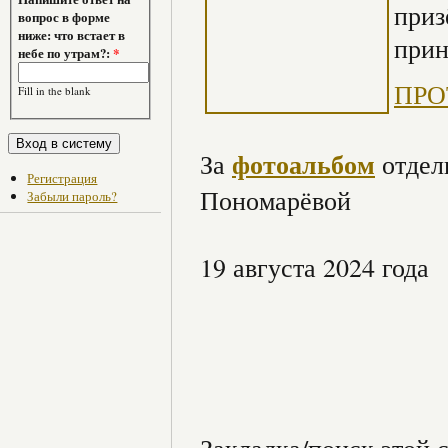
приз
вопрос в форме
ниже: что встает в
прин
небе по утрам?:
*
ПРО
Fill in the blank
фотоальбом
За
отдел
Регистрация
Пономарёвой
Забыли пароль?
19 августа 2024 года