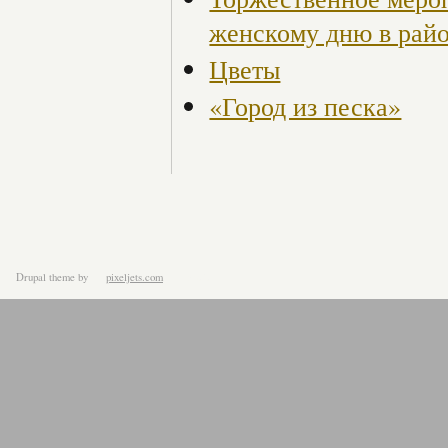
женскому дню в рай
Цветы
«Город из песка»
Drupal theme
by
pixeljets.com
ver.1.4