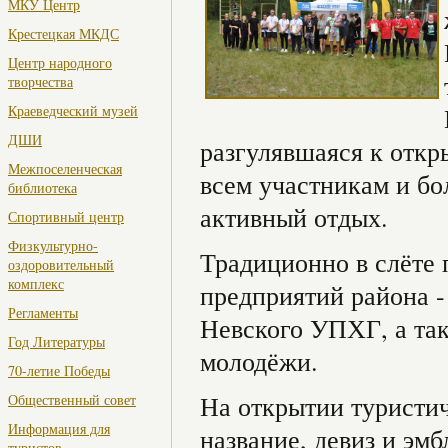
МКУ Центр
Крестецкая МКДС
Центр народного
творчества
Краеведческий музей
ДШИ
разгулявшаяся к откр
Межпоселенческая
всем участникам и б
библиотека
активный отдых.
Спортивный центр
Физкультурно-
Традиционно в слёте 
оздоровительный
комплекс
предприятий района 
Регламенты
Невского УПХГ, а та
Год Литературы
молодёжи.
70-летие Победы
На открытии туристич
Общественный совет
Информация для
название, девиз и эмб
туристов