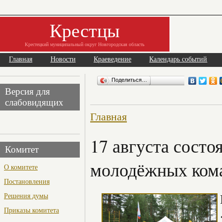
Крестцы
Крестецкий муниципальный округ Новгородская область
Главная
Новости
Краеведение
Календарь событий
Поделиться…
Версия для
слабовидящих
Главная
17 августа состо
Комитет
молодёжных ком
О комитете
Постановления
Решения думы
Приказы комитета