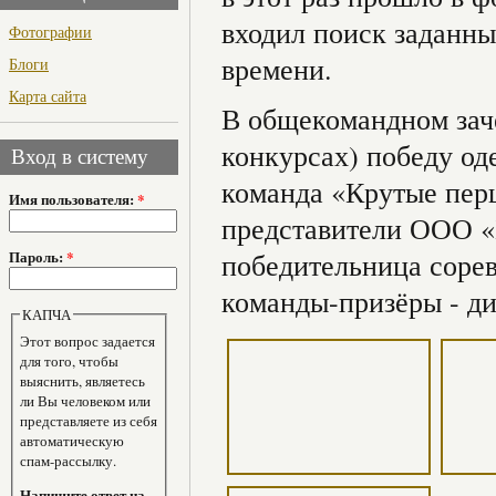
входил поиск заданны
Фотографии
времени.
Блоги
Карта сайта
В общекомандном заче
конкурсах) победу од
Вход в систему
команда «Крутые перц
Имя пользователя:
*
представители ООО «
победительница соре
Пароль:
*
команды-призёры - ди
КАПЧА
Этот вопрос задается
для того, чтобы
выяснить, являетесь
ли Вы человеком или
представляете из себя
автоматическую
спам-рассылку.
Напишите ответ на