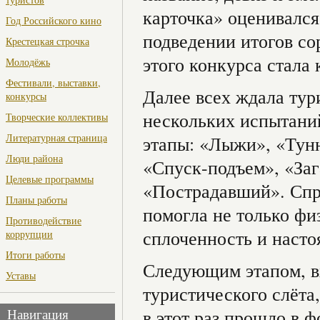
карточка» оценивался
Год Российского кино
подведении итогов со
Крестецкая строчка
этого конкурса стала
Молодёжь
Фестивали, выставки,
Далее всех ждала тур
конкурсы
нескольких испытани
Творческие коллективы
Литературная страница
этапы: «Лыжи», «Тунн
Люди района
«Спуск-подъем», «Заг
Целевые программы
«Пострадавший». Спр
Планы работы
помогла не только фи
Противодействие
сплоченность и наст
коррупции
Итоги работы
Следующим этапом, в
Уставы
туристического слёта
в этот раз прошло в 
Навигация