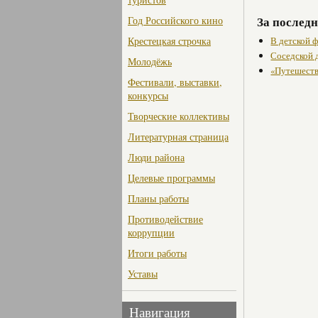
За последн
Год Российского кино
В детской 
Крестецкая строчка
Соседской 
Молодёжь
«Путешеств
Фестивали, выставки,
конкурсы
Творческие коллективы
Литературная страница
Люди района
Целевые программы
Планы работы
Противодействие
коррупции
Итоги работы
Уставы
Навигация