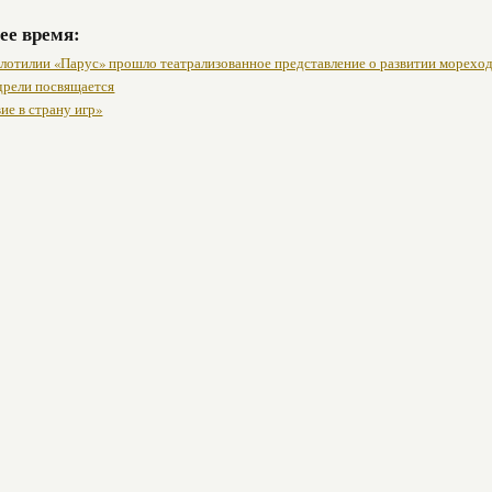
ее время:
флотилии «Парус» прошло театрализованное представление о развитии мореход
дрели посвящается
ие в страну игр»