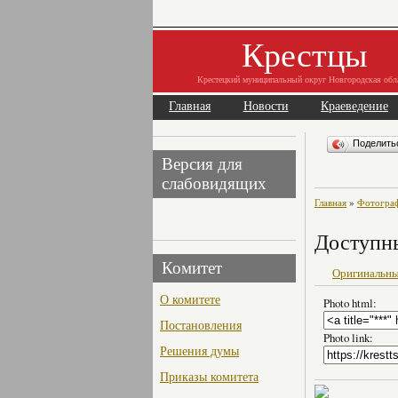
Крестцы
Крестецкий муниципальный округ Новгородская обл
Главная
Новости
Краеведение
Поделит
Версия для
слабовидящих
Главная
»
Фотогра
Доступн
Комитет
Оригинальны
О комитете
Photo html:
Постановления
Photo link:
Решения думы
Приказы комитета