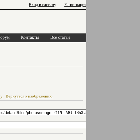
Вход в систему
Регистрация
орум
Контакты
Все статьи
му
Вернуться к изображению