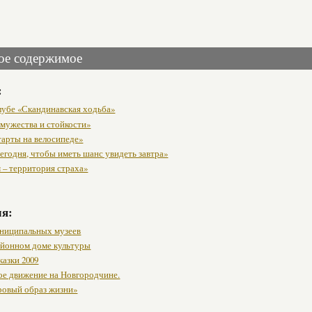
ое содержимое
:
клубе «Скандинавская ходьба»
 мужества и стойкости»
тарты на велосипеде»
егодня, чтобы иметь шанс увидеть завтра»
 – территория страха»
мя:
ниципальных музеев
районном доме культуры
казки 2009
ое движение на Новгородчине.
ровый образ жизни»