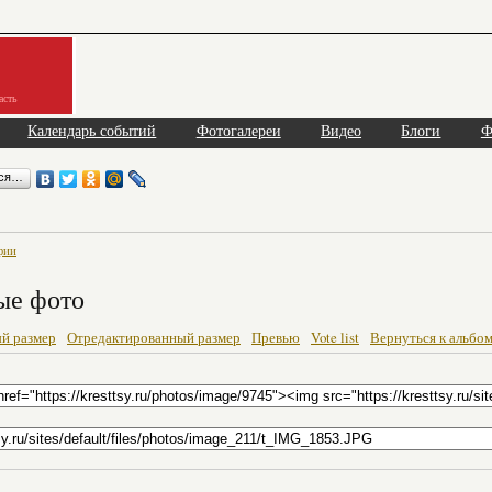
асть
Календарь событий
Фотогалереи
Видео
Блоги
Ф
ься…
фии
ые фото
й размер
Отредактированный размер
Превью
Vote list
Вернуться к альбо