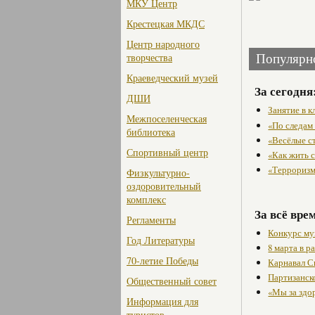
МКУ Центр
Крестецкая МКДС
Центр народного
творчества
Популярн
Краеведческий музей
За сегодня
ДШИ
Занятие в 
Межпоселенческая
«По следам
библиотека
«Весёлые с
Спортивный центр
«Как жить с
«Терроризм
Физкультурно-
оздоровительный
комплекс
За всё вре
Регламенты
Конкурс му
Год Литературы
8 марта в 
70-летие Победы
Карнавал С
Партизанск
Общественный совет
«Мы за здо
Информация для
туристов