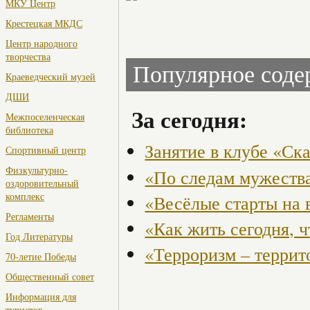
МКУ Центр
Крестецкая МКДС
Центр народного
творчества
Популярное сод
Краеведческий музей
ДШИ
За сегодня:
Межпоселенческая
библиотека
Занятие в клубе «Ск
Спортивный центр
Физкультурно-
«По следам мужества
оздоровительный
комплекс
«Весёлые старты на 
Регламенты
«Как жить сегодня, 
Год Литературы
«Терроризм – террит
70-летие Победы
Общественный совет
Информация для
туристов