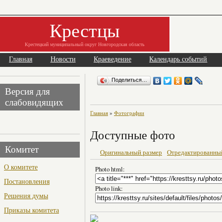
Крестцы
Крестецкий муниципальный округ Новгородская область
Главная
Новости
Краеведение
Календарь событий
Поделиться…
Версия для
слабовидящих
Главная
»
Фотографии
Доступные фото
Комитет
Оригинальный размер
Отредактированны
О комитете
Photo html:
Постановления
Photo link:
Решения думы
Приказы комитета