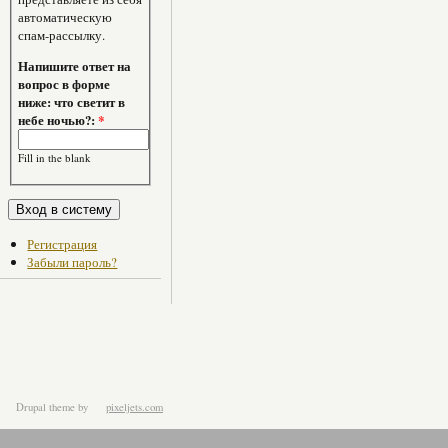
автоматическую
спам-рассылку.
Напишите ответ на
вопрос в форме
ниже: что светит в
небе ночью?:
*
Fill in the blank
Регистрация
Забыли пароль?
Drupal theme
by
pixeljets.com
ver.1.4