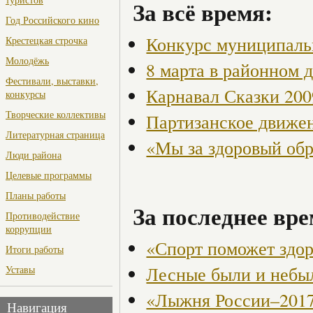
За всё время:
Год Российского кино
Конкурс муниципаль
Крестецкая строчка
Молодёжь
8 марта в районном 
Фестивали, выставки,
Карнавал Сказки 200
конкурсы
Творческие коллективы
Партизанское движен
Литературная страница
«Мы за здоровый об
Люди района
Целевые программы
Планы работы
За последнее вре
Противодействие
коррупции
«Спорт поможет здо
Итоги работы
Лесные были и неб
Уставы
«Лыжня России–201
Навигация