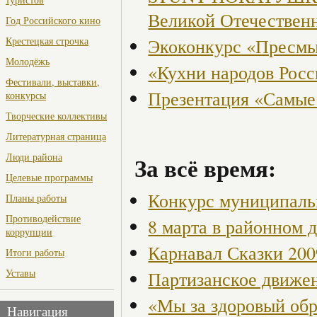
Великой Отечествен
Год Российского кино
Экоконкурс «Пресмы
Крестецкая строчка
Молодёжь
«Кухни народов Рос
Фестивали, выставки,
Презентация «Самые
конкурсы
Творческие коллективы
Литературная страница
Люди района
За всё время:
Целевые программы
Конкурс муниципаль
Планы работы
Противодействие
8 марта в районном 
коррупции
Карнавал Сказки 200
Итоги работы
Уставы
Партизанское движен
«Мы за здоровый об
Навигация