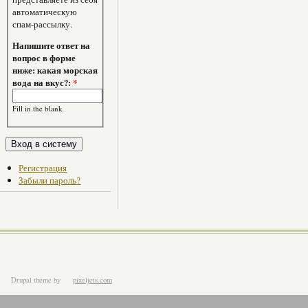
автоматическую
спам-рассылку.
Напишите ответ на
вопрос в форме
ниже: какая морская
вода на вкус?:
*
Fill in the blank
Регистрация
Забыли пароль?
Drupal theme
by
pixeljets.com
ver.1.4