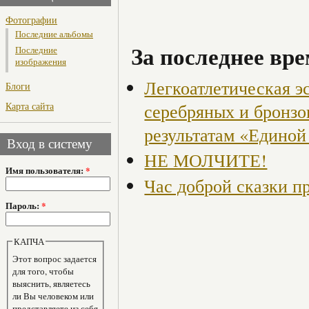
Фотографии
Последние альбомы
За последнее вре
Последние
изображения
Легкоатлетическая э
Блоги
Карта сайта
серебряных и бронзо
результатам «Едино
Вход в систему
НЕ МОЛЧИТЕ!
Имя пользователя:
*
Час доброй сказки п
Пароль:
*
КАПЧА
Этот вопрос задается
для того, чтобы
выяснить, являетесь
ли Вы человеком или
представляете из себя