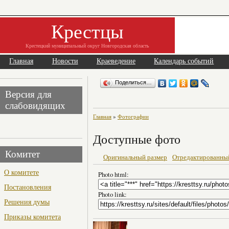
Крестцы
Крестецкий муниципальный округ Новгородская область
Главная
Новости
Краеведение
Календарь событий
Поделиться…
Версия для
слабовидящих
Главная
»
Фотографии
Доступные фото
Комитет
Оригинальный размер
Отредактированны
О комитете
Photo html:
Постановления
Photo link:
Решения думы
Приказы комитета