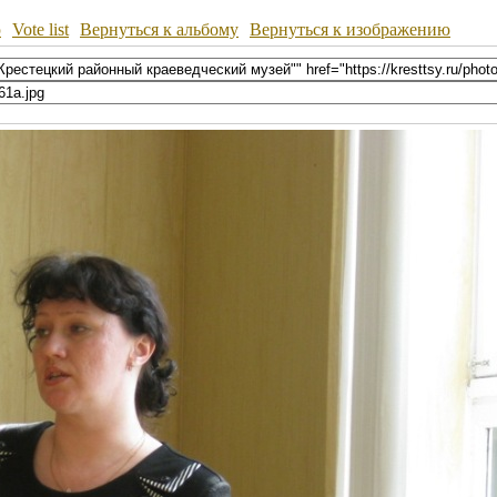
ю
Vote list
Вернуться к альбому
Вернуться к изображению