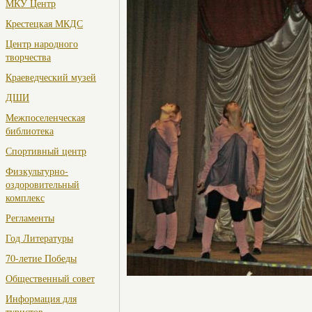
МКУ Центр
Крестецкая МКДС
Центр народного
творчества
Краеведческий музей
ДШИ
Межпоселенческая
библиотека
Спортивный центр
Физкультурно-
оздоровительный
комплекс
Регламенты
Год Литературы
70-летие Победы
Общественный совет
Информация для
туристов