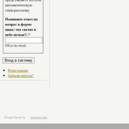
автоматическую
спам-рассылку.
Напишите ответ на
вопрос в форме
ниже: что светит в
небе ночью?:
*
Fill in the blank
Регистрация
Забыли пароль?
Drupal theme
by
pixeljets.com
ver.1.4