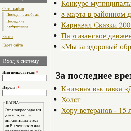
Конкурс муниципаль
Фотографии
8 марта в районном 
Последние альбомы
Последние
Карнавал Сказки 200
изображения
Партизанское движен
Блоги
«Мы за здоровый об
Карта сайта
Вход в систему
За последнее вре
Имя пользователя:
*
Книжная выставка «
Пароль:
*
Холст
КАПЧА
Хору ветеранов - 15 
Этот вопрос задается
для того, чтобы
выяснить, являетесь
ли Вы человеком или
представляете из себя