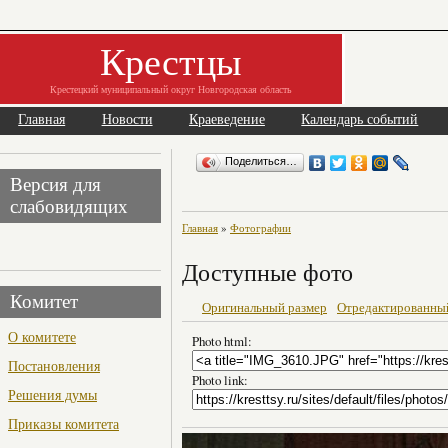
Крестцы
Крестецкий муниципальный округ Новгородская область
Главная
Новости
Краеведение
Календарь событий
Поделиться…
Версия для
слабовидящих
Главная
»
Фотографии
Доступные фото
Комитет
Оригинальный размер
Отредактированны
О комитете
Photo html:
Постановления
Photo link:
Решения думы
Приказы комитета