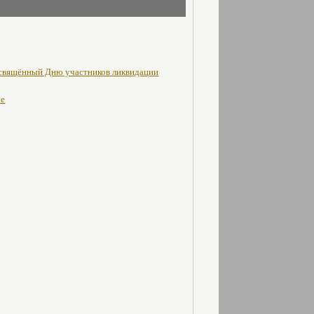
освящённый Дню участников ликвидации
не