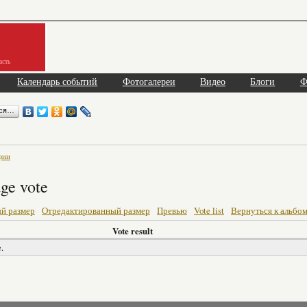
асть
Календарь событий
Фотогалереи
Видео
Блоги
Ф
ься…
фии
ge vote
й размер
Отредактированный размер
Превью
Vote list
Вернуться к альбо
Vote result
.