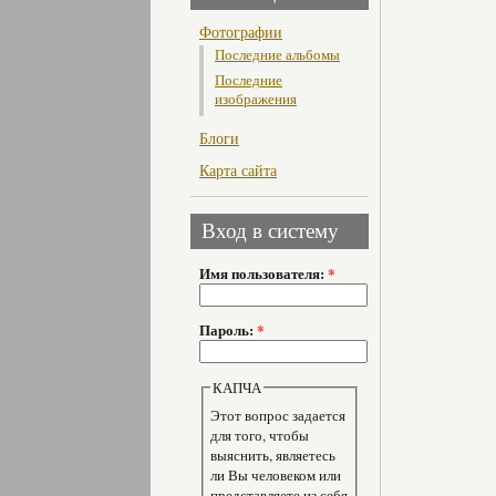
Фотографии
Последние альбомы
Последние
изображения
Блоги
Карта сайта
Вход в систему
Имя пользователя:
*
Пароль:
*
КАПЧА
Этот вопрос задается
для того, чтобы
выяснить, являетесь
ли Вы человеком или
представляете из себя