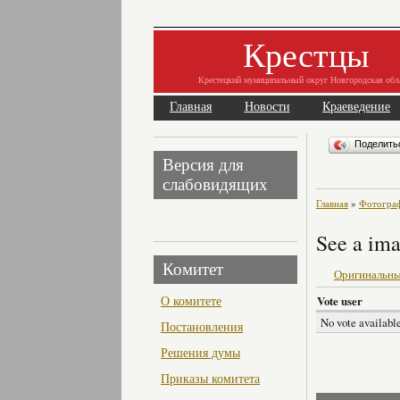
Крестцы
Крестецкий муниципальный округ Новгородская обл
Главная
Новости
Краеведение
Поделит
Версия для
слабовидящих
Главная
»
Фотогра
See a ima
Комитет
Оригинальны
О комитете
Vote user
No vote available
Постановления
Решения думы
Приказы комитета