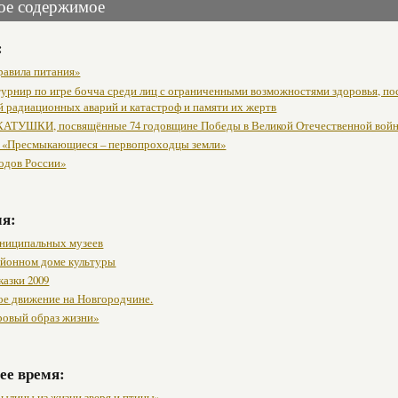
ое содержимое
:
равила питания»
урнир по игре бочча среди лиц с ограниченными возможностями здоровья, п
й радиационных аварий и катастроф и памяти их жертв
АТУШКИ, посвящённые 74 годовщине Победы в Великой Отечественной вой
 «Пресмыкающиеся – первопроходцы земли»
одов России»
мя:
ниципальных музеев
районном доме культуры
казки 2009
ое движение на Новгородчине.
ровый образ жизни»
ее время:
былицы из жизни зверя и птицы»