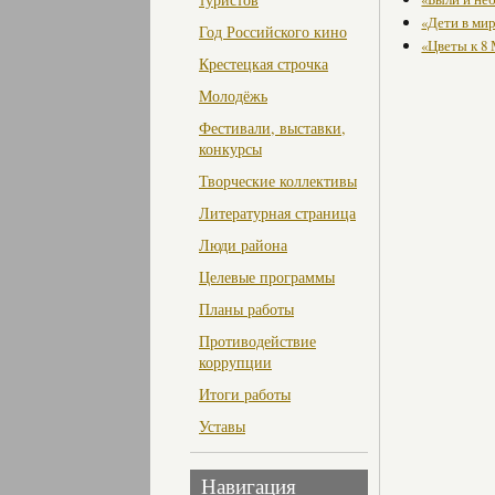
«Дети в мир
Год Российского кино
«Цветы к 8
Крестецкая строчка
Молодёжь
Фестивали, выставки,
конкурсы
Творческие коллективы
Литературная страница
Люди района
Целевые программы
Планы работы
Противодействие
коррупции
Итоги работы
Уставы
Навигация