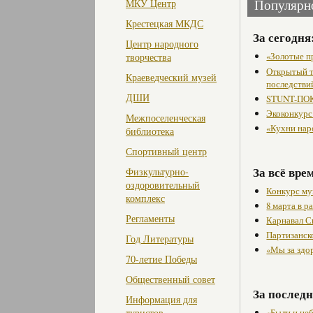
МКУ Центр
Популярн
Крестецкая МКДС
За сегодня
Центр народного
«Золотые п
творчества
Открытый т
Краеведческий музей
последстви
ДШИ
STUNT-ПОК
Экоконкурс
Межпоселенческая
«Кухни нар
библиотека
Спортивный центр
За всё вре
Физкультурно-
оздоровительный
Конкурс му
комплекс
8 марта в 
Регламенты
Карнавал С
Партизанск
Год Литературы
«Мы за здо
70-летие Победы
Общественный совет
За последн
Информация для
«Были и не
туристов