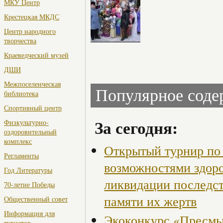
МКУ Центр
Крестецкая МКДС
Центр народного
творчества
Краеведческий музей
ДШИ
Межпоселенческая
Популярное сод
библиотека
Спортивный центр
За сегодня:
Физкультурно-
оздоровительный
комплекс
Открытый турнир по 
Регламенты
возможностями здор
Год Литературы
ликвидации последст
70-летие Победы
памяти их жертв
Общественный совет
Информация для
Экоконкурс «Пресмы
туристов