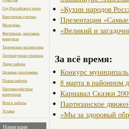
«Кухни народов Рос
Год Российского кино
Крестецкая строчка
Презентация «Самые
Молодёжь
«Великий и загадоч
Фестивали, выставки,
конкурсы
Творческие коллективы
За всё время:
Литературная страница
Люди района
Конкурс муниципаль
Целевые программы
8 марта в районном 
Планы работы
Противодействие
Карнавал Сказки 200
коррупции
Партизанское движен
Итоги работы
Уставы
«Мы за здоровый об
Навигация