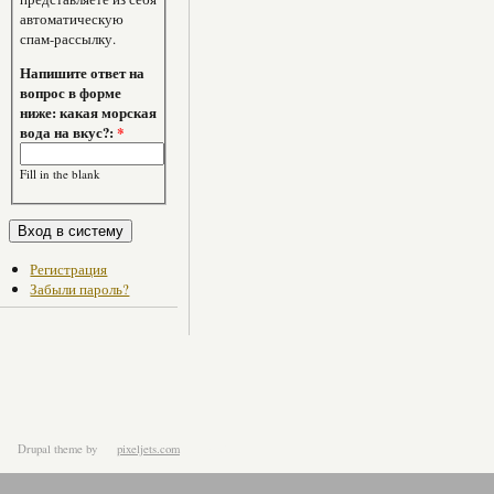
автоматическую
спам-рассылку.
Напишите ответ на
вопрос в форме
ниже: какая морская
вода на вкус?:
*
Fill in the blank
Регистрация
Забыли пароль?
Drupal theme
by
pixeljets.com
ver.1.4