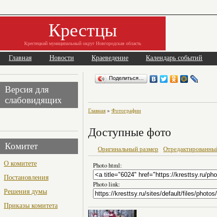
Крестцы
Крестецкий муниципальный округ Новгородская область
Главная
Новости
Краеведение
Календарь событий
Поделиться…
Версия для
слабовидящих
Главная
»
Фотографии
Доступные фото
Комитет
Оригинальный размер
Отредактированны
О комитете
Photo html:
Постановления
Photo link:
Решения думы
Приказы комитета