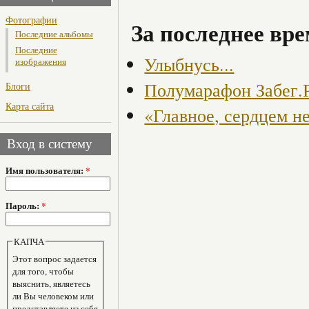
Фотографии
За последнее вре
Последние альбомы
Последние
Улыбнусь...
изображения
Полумарафон Забег.
Блоги
Карта сайта
«Главное, сердцем не
Вход в систему
Имя пользователя:
*
Пароль:
*
КАПЧА
Этот вопрос задается
для того, чтобы
выяснить, являетесь
ли Вы человеком или
представляете из себя