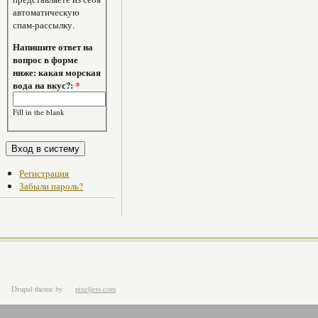
автоматическую
спам-рассылку.
Напишите ответ на
вопрос в форме
ниже: какая морская
вода на вкус?:
*
Fill in the blank
Регистрация
Забыли пароль?
Drupal theme
by
pixeljets.com
ver.1.4