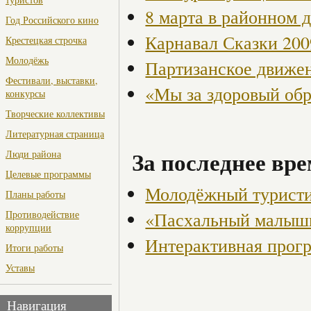
8 марта в районном 
Год Российского кино
Карнавал Сказки 200
Крестецкая строчка
Молодёжь
Партизанское движен
Фестивали, выставки,
«Мы за здоровый об
конкурсы
Творческие коллективы
Литературная страница
За последнее вре
Люди района
Целевые программы
Молодёжный туристи
Планы работы
«Пасхальный малыш
Противодействие
коррупции
Интерактивная прогр
Итоги работы
Уставы
Навигация