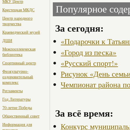
МКУ Центр
Популярное сод
Крестецкая МКДС
Центр народного
творчества
За сегодня:
Краеведческий музей
«Подарочки к Татья
ДШИ
Межпоселенческая
«Город из песка»
библиотека
«Русский спорт!»
Спортивный центр
Физкультурно-
Рисунок «День семьи
оздоровительный
Чемпионат района по
комплекс
Регламенты
Год Литературы
70-летие Победы
За всё время:
Общественный совет
Конкурс муниципаль
Информация для
туристов