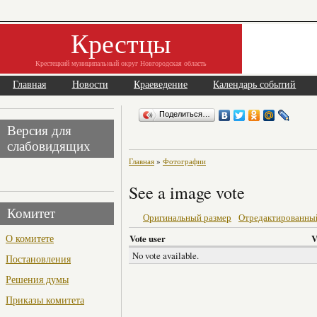
Крестцы
Крестецкий муниципальный округ Новгородская область
Главная
Новости
Краеведение
Календарь событий
Поделиться…
Версия для
слабовидящих
Главная
»
Фотографии
See a image vote
Комитет
Оригинальный размер
Отредактированны
О комитете
Vote user
V
No vote available.
Постановления
Решения думы
Приказы комитета