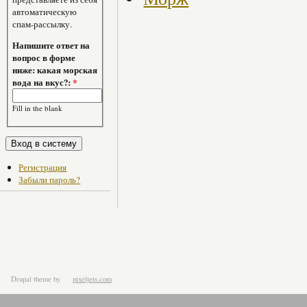
автоматическую
спам-рассылку.
Напишите ответ на
вопрос в форме
ниже: какая морская
вода на вкус?:
*
Fill in the blank
Регистрация
Забыли пароль?
Drupal theme
by
pixeljets.com
ver.1.4