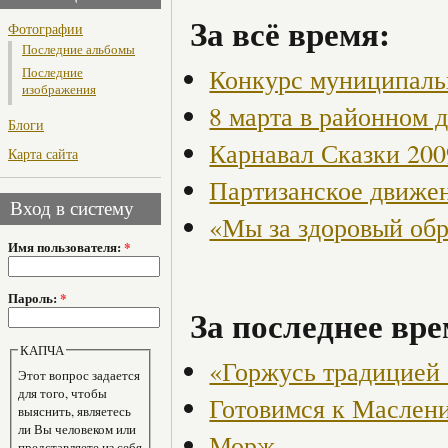
За всё время:
Фотографии
Последние альбомы
Конкурс муниципаль
Последние
изображения
8 марта в районном 
Блоги
Карнавал Сказки 200
Карта сайта
Партизанское движен
Вход в систему
«Мы за здоровый об
Имя пользователя:
*
Пароль:
*
За последнее вре
КАПЧА
«Горжусь традицией
Этот вопрос задается
для того, чтобы
Готовимся к Маслен
выяснить, являетесь
ли Вы человеком или
Морж
представляете из себя