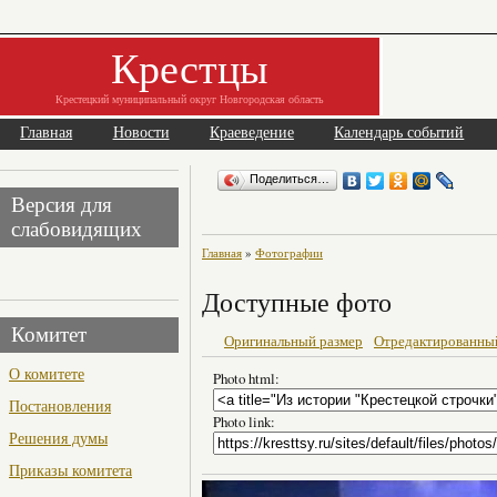
Крестцы
Крестецкий муниципальный округ Новгородская область
Главная
Новости
Краеведение
Календарь событий
Поделиться…
Версия для
слабовидящих
Главная
»
Фотографии
Доступные фото
Комитет
Оригинальный размер
Отредактированны
О комитете
Photo html:
Постановления
Photo link:
Решения думы
Приказы комитета