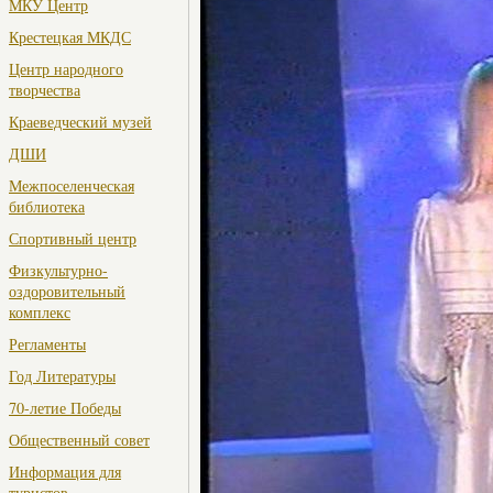
МКУ Центр
Крестецкая МКДС
Центр народного
творчества
Краеведческий музей
ДШИ
Межпоселенческая
библиотека
Спортивный центр
Физкультурно-
оздоровительный
комплекс
Регламенты
Год Литературы
70-летие Победы
Общественный совет
Информация для
туристов