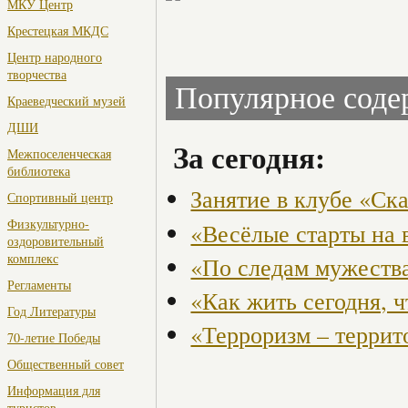
МКУ Центр
Крестецкая МКДС
Центр народного
творчества
Популярное сод
Краеведческий музей
ДШИ
За сегодня:
Межпоселенческая
библиотека
Занятие в клубе «Ск
Спортивный центр
Физкультурно-
«Весёлые старты на 
оздоровительный
комплекс
«По следам мужества
Регламенты
«Как жить сегодня, 
Год Литературы
«Терроризм – террит
70-летие Победы
Общественный совет
Информация для
туристов