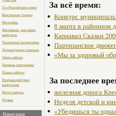
За всё время:
Год Российского кино
Конкурс муниципаль
Крестецкая строчка
Молодёжь
8 марта в районном 
Фестивали, выставки,
Карнавал Сказки 200
конкурсы
Творческие коллективы
Партизанское движен
Литературная страница
«Мы за здоровый об
Люди района
Целевые программы
Планы работы
За последнее вре
Противодействие
коррупции
железная дорога Кре
Итоги работы
Неделя детской и ю
Уставы
«Убедишься ты одна
Навигация