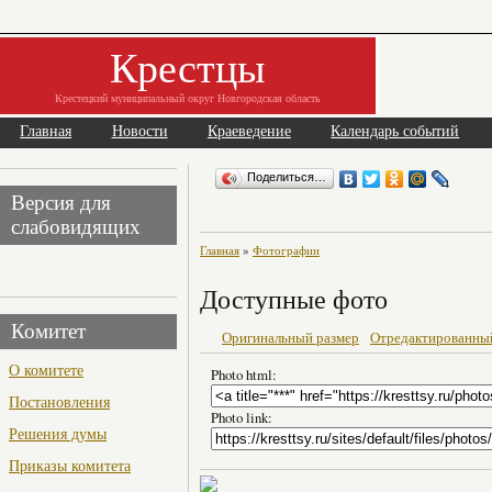
Крестцы
Крестецкий муниципальный округ Новгородская область
Главная
Новости
Краеведение
Календарь событий
Поделиться…
Версия для
слабовидящих
Главная
»
Фотографии
Доступные фото
Комитет
Оригинальный размер
Отредактированны
О комитете
Photo html:
Постановления
Photo link:
Решения думы
Приказы комитета