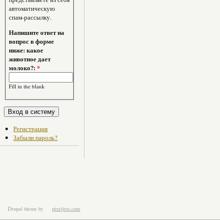
автоматическую
спам-рассылку.
Напишите ответ на
вопрос в форме
ниже: какое
животное дает
молоко?:
*
Fill in the blank
Регистрация
Забыли пароль?
Drupal theme
by
pixeljets.com
ver.1.4