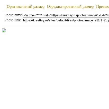
Оригинальный размер
Отредактированный размер
Превь
Photo html:
Photo link: