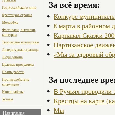
За всё время:
Год Российского кино
Конкурс муниципаль
Крестецкая строчка
Молодёжь
8 марта в районном 
Фестивали, выставки,
Карнавал Сказки 200
конкурсы
Творческие коллективы
Партизанское движен
Литературная страница
«Мы за здоровый об
Люди района
Целевые программы
Планы работы
За последнее вре
Противодействие
коррупции
В Ручьях проводили 
Итоги работы
Крестцы на карте (ка
Уставы
Мы
Навигация