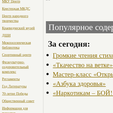
МКУ Центр
Крестецкая МКДС
Центр народного
творчества
Популярное сод
Краеведческий музей
ДШИ
За сегодня:
Межпоселенческая
библиотека
Громкие чтения стих
Спортивный центр
Физкультурно-
«Ткачество на ветке»
оздоровительный
комплекс
Мастер-класс «Откры
Регламенты
«Азбука здоровья»
Год Литературы
«Наркотикам – БОЙ!
70-летие Победы
Общественный совет
Информация для
туристов