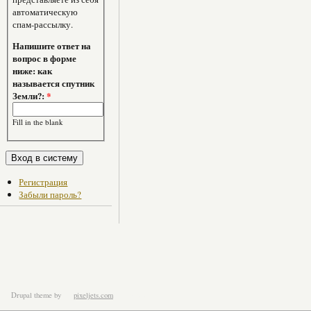
автоматическую
спам-рассылку.
Напишите ответ на
вопрос в форме
ниже: как
называется спутник
Земли?:
*
Fill in the blank
Регистрация
Забыли пароль?
Drupal theme
by
pixeljets.com
ver.1.4