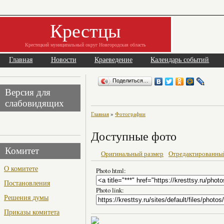
Крестцы
Крестецкий муниципальный округ Новгородская область
Главная
Новости
Краеведение
Календарь событий
Поделиться…
Версия для
слабовидящих
Главная
»
Фотографии
Доступные фото
Комитет
Оригинальный размер
Отредактированны
О комитете
Photo html:
Постановления
Photo link:
Решения думы
Приказы комитета