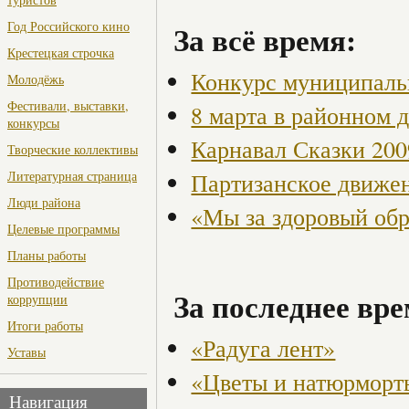
Год Российского кино
За всё время:
Крестецкая строчка
Конкурс муниципаль
Молодёжь
Фестивали, выставки,
8 марта в районном 
конкурсы
Карнавал Сказки 200
Творческие коллективы
Партизанское движен
Литературная страница
Люди района
«Мы за здоровый об
Целевые программы
Планы работы
Противодействие
За последнее вре
коррупции
Итоги работы
«Радуга лент»
Уставы
«Цветы и натюрморт
Навигация