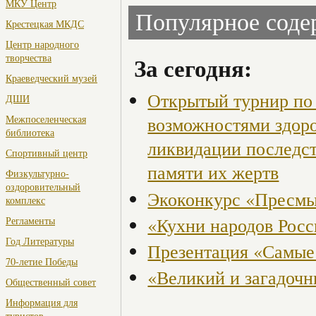
МКУ Центр
Популярное сод
Крестецкая МКДС
Центр народного
творчества
За сегодня:
Краеведческий музей
Открытый турнир по 
ДШИ
возможностями здор
Межпоселенческая
библиотека
ликвидации последст
Спортивный центр
памяти их жертв
Физкультурно-
оздоровительный
Экоконкурс «Пресмы
комплекс
«Кухни народов Рос
Регламенты
Год Литературы
Презентация «Самые
70-летие Победы
«Великий и загадоч
Общественный совет
Информация для
туристов