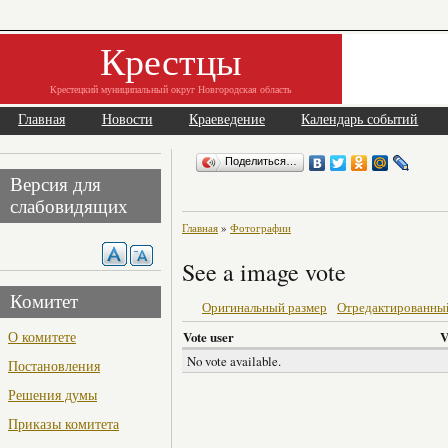
Крестцы
Крестецкий муниципальный округ Новгородская область
Главная
Новости
Краеведение
Календарь событий
Поделиться…
Версия для
слабовидящих
Главная
»
Фотографии
See a image vote
Комитет
Оригинальный размер
Отредактированны
О комитете
Vote user
V
No vote available.
Постановления
Решения думы
Приказы комитета