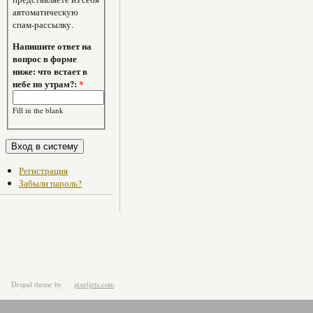
автоматическую
спам-рассылку.
Напишите ответ на
вопрос в форме
ниже: что встает в
небе по утрам?:
*
Fill in the blank
Регистрация
Забыли пароль?
Drupal theme
by
pixeljets.com
ver.1.4