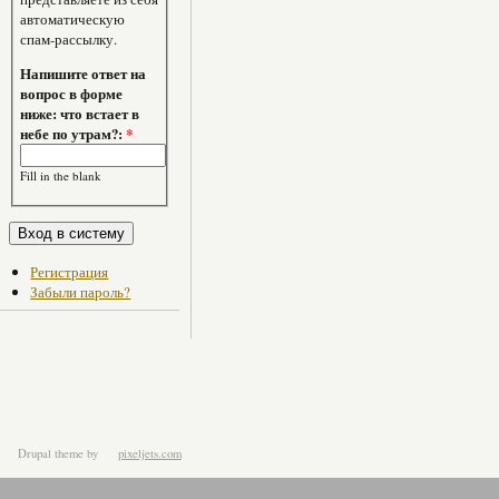
автоматическую
спам-рассылку.
Напишите ответ на
вопрос в форме
ниже: что встает в
небе по утрам?:
*
Fill in the blank
Регистрация
Забыли пароль?
Drupal theme
by
pixeljets.com
ver.1.4