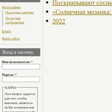
Поскрипывают сосны
Фотографии
«Солнечная мозаика:
Последние альбомы
Последние
2022
изображения
Блоги
Карта сайта
Вход в систему
Имя пользователя:
*
Пароль:
*
КАПЧА
Этот вопрос задается
для того, чтобы
выяснить, являетесь
ли Вы человеком или
представляете из себя