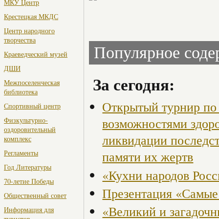
МКУ Центр
Крестецкая МКДС
Центр народного
творчества
Популярное сод
Краеведческий музей
ДШИ
За сегодня:
Межпоселенческая
библиотека
Открытый турнир по 
Спортивный центр
возможностями здор
Физкультурно-
оздоровительный
ликвидации последст
комплекс
памяти их жертв
Регламенты
Год Литературы
«Кухни народов Рос
70-летие Победы
Презентация «Самые
Общественный совет
«Великий и загадоч
Информация для
туристов