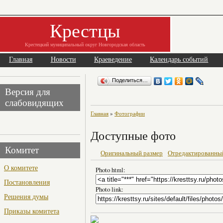
Крестцы
Крестецкий муниципальный округ Новгородская область
Главная
Новости
Краеведение
Календарь событий
Поделиться…
Версия для
слабовидящих
Главная
»
Фотографии
Доступные фото
Комитет
Оригинальный размер
Отредактированны
О комитете
Photo html:
Постановления
Photo link:
Решения думы
Приказы комитета