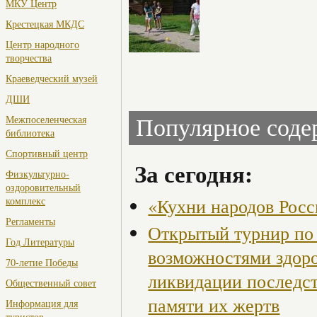
МКУ Центр
Крестецкая МКДС
Центр народного
творчества
Краеведческий музей
ДШИ
Межпоселенческая
Популярное сод
библиотека
Спортивный центр
За сегодня:
Физкультурно-
оздоровительный
«Кухни народов Рос
комплекс
Регламенты
Открытый турнир по 
Год Литературы
возможностями здор
70-летие Победы
ликвидации последст
Общественный совет
памяти их жертв
Информация для
туристов