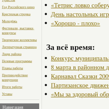
«Тетрис ловко собер
Год Российского кино
День настольных иг
Крестецкая строчка
«Хорошо - плохо»
Молодёжь
Фестивали, выставки,
конкурсы
Творческие коллективы
За всё время:
Литературная страница
Люди района
Конкурс муниципаль
Целевые программы
8 марта в районном 
Планы работы
Карнавал Сказки 200
Противодействие
коррупции
Партизанское движен
Итоги работы
«Мы за здоровый об
Уставы
Навигация