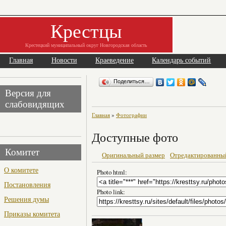
Крестцы
Крестецкий муниципальный округ Новгородская область
Главная
Новости
Краеведение
Календарь событий
Поделиться…
Версия для
слабовидящих
Главная
»
Фотографии
Доступные фото
Комитет
Оригинальный размер
Отредактированны
О комитете
Photo html:
Постановления
Photo link:
Решения думы
Приказы комитета