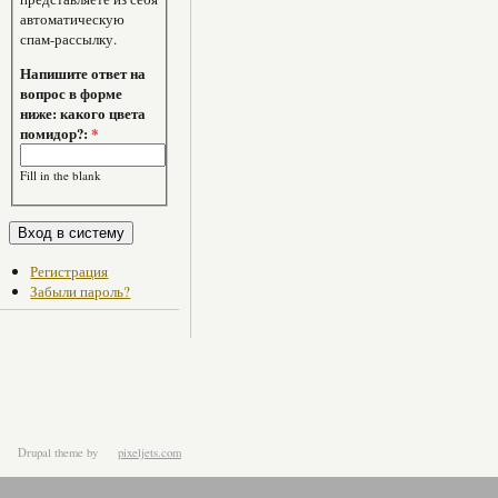
автоматическую
спам-рассылку.
Напишите ответ на
вопрос в форме
ниже: какого цвета
помидор?:
*
Fill in the blank
Регистрация
Забыли пароль?
Drupal theme
by
pixeljets.com
ver.1.4