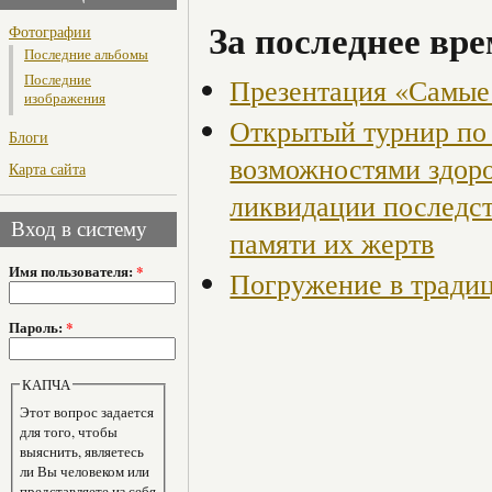
За последнее вре
Фотографии
Последние альбомы
Последние
Презентация «Самые
изображения
Открытый турнир по 
Блоги
возможностями здор
Карта сайта
ликвидации последст
Вход в систему
памяти их жертв
Имя пользователя:
*
Погружение в традиц
Пароль:
*
КАПЧА
Этот вопрос задается
для того, чтобы
выяснить, являетесь
ли Вы человеком или
представляете из себя