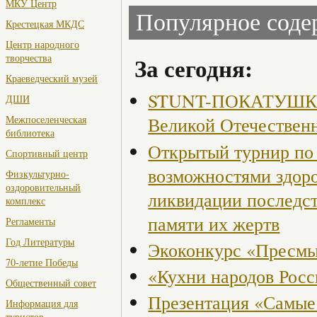
МКУ Центр
Популярное сод
Крестецкая МКДС
Центр народного
творчества
За сегодня:
Краеведческий музей
STUNT-ПОКАТУШКИ, 
ДШИ
Великой Отечествен
Межпоселенческая
библиотека
Открытый турнир по 
Спортивный центр
возможностями здор
Физкультурно-
оздоровительный
ликвидации последст
комплекс
памяти их жертв
Регламенты
Год Литературы
Экоконкурс «Пресмы
70-летие Победы
«Кухни народов Рос
Общественный совет
Презентация «Самые
Информация для
туристов