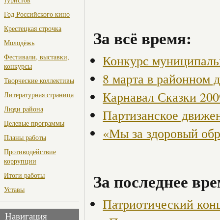
Год Российского кино
Крестецкая строчка
За всё время:
Молодёжь
Конкурс муниципаль
Фестивали, выставки,
конкурсы
8 марта в районном 
Творческие коллективы
Карнавал Сказки 200
Литературная страница
Люди района
Партизанское движен
Целевые программы
«Мы за здоровый об
Планы работы
Противодействие
коррупции
За последнее вре
Итоги работы
Уставы
Патриотический кон
Навигация