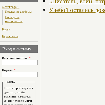
«Писатель, воин, пат
Фотографии
Учебой остались до
Последние альбомы
Последние
изображения
Блоги
Карта сайта
Вход в систему
Имя пользователя:
*
Пароль:
*
КАПЧА
Этот вопрос задается
для того, чтобы
выяснить, являетесь
ли Вы человеком или
представляете из себя