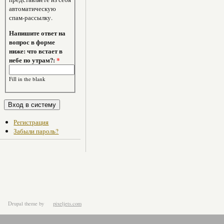
автоматическую
спам-рассылку.
Напишите ответ на
вопрос в форме
ниже: что встает в
небе по утрам?:
*
Fill in the blank
Регистрация
Забыли пароль?
Drupal theme
by
pixeljets.com
ver.1.4