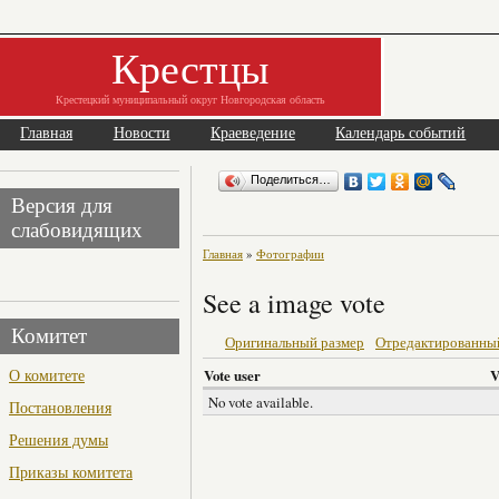
Крестцы
Крестецкий муниципальный округ Новгородская область
Главная
Новости
Краеведение
Календарь событий
Поделиться…
Версия для
слабовидящих
Главная
»
Фотографии
See a image vote
Комитет
Оригинальный размер
Отредактированны
О комитете
Vote user
V
No vote available.
Постановления
Решения думы
Приказы комитета