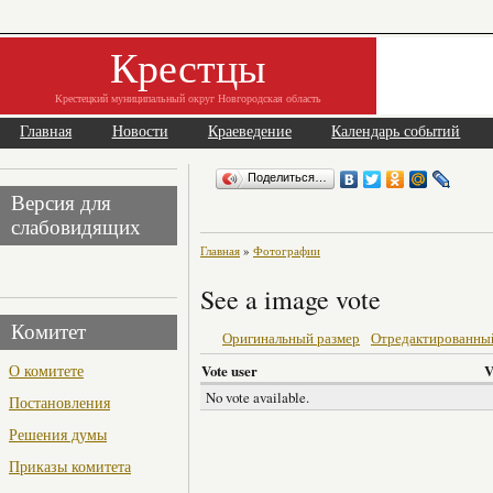
Крестцы
Крестецкий муниципальный округ Новгородская область
Главная
Новости
Краеведение
Календарь событий
Поделиться…
Версия для
слабовидящих
Главная
»
Фотографии
See a image vote
Комитет
Оригинальный размер
Отредактированны
О комитете
Vote user
V
No vote available.
Постановления
Решения думы
Приказы комитета