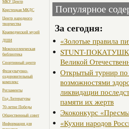
МКУ Центр
Популярное сод
Крестецкая МКДС
Центр народного
творчества
За сегодня:
Краеведческий музей
«Золотые правила пи
ДШИ
Межпоселенческая
STUNT-ПОКАТУШКИ, 
библиотека
Великой Отечествен
Спортивный центр
Открытый турнир по 
Физкультурно-
оздоровительный
возможностями здор
комплекс
ликвидации последст
Регламенты
Год Литературы
памяти их жертв
70-летие Победы
Экоконкурс «Пресмы
Общественный совет
«Кухни народов Рос
Информация для
туристов