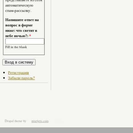
автоматическую
спам-рассылку.
Напишите ответ на
вопрос в форме
ниже: что светит в
небе ночью?:
*
Fill in the blank
Регистрация
Забыли пароль?
Drupal theme
by
pixeljets.com
ver.1.4