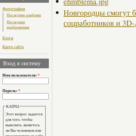
ehmblema.jpg
Фотографии
Новгородцы смогут б
Последние альбомы
соцработников и 3D-
Последние
изображения
Блоги
Карта сайта
Вход в систему
Имя пользователя:
*
Пароль:
*
КАПЧА
Этот вопрос задается
для того, чтобы
выяснить, являетесь
ли Вы человеком или
представляете из себя