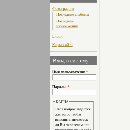
Фотографии
Последние альбомы
Последние
изображения
Блоги
Карта сайта
Вход в систему
Имя пользователя:
*
Пароль:
*
КАПЧА
Этот вопрос задается
для того, чтобы
выяснить, являетесь
ли Вы человеком или
представляете из себя