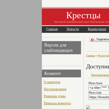
Крестцы
Крестецкий муниципальный округ Новгородская обл
Главная
Новости
Краеведение
Поделит
Версия для
слабовидящих
Главная
»
Фотогра
Доступн
Комитет
Оригинальны
О комитете
Photo html:
Постановления
Photo link:
Решения думы
Приказы комитета