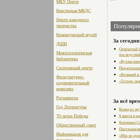
МКУ Центр
Крестецкая МКДС
Центр народного
творчества
Популярн
Краеведческий музей
За сегодня
ДШИ
Открытый т
Межпоселенческая
последстви
библиотека
«Кухни нар
Спортивный центр
Презентаци
«Великий и
Физкультурно-
«Тетрис ло
оздоровительный
комплекс
Регламенты
За всё вре
Год Литературы
Конкурс му
8 марта в 
70-летие Победы
Карнавал С
Общественный совет
Партизанск
Информация для
«Мы за здо
туристов