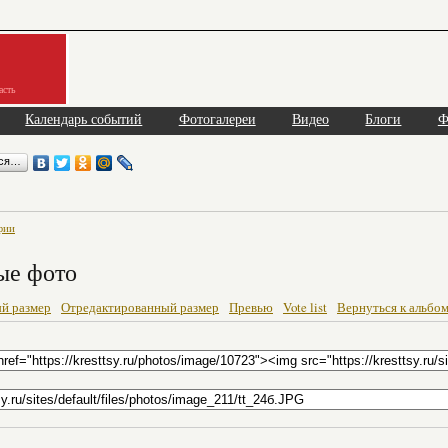
асть
Календарь событий
Фотогалереи
Видео
Блоги
Ф
ься…
фии
ые фото
й размер
Отредактированный размер
Превью
Vote list
Вернуться к альбо