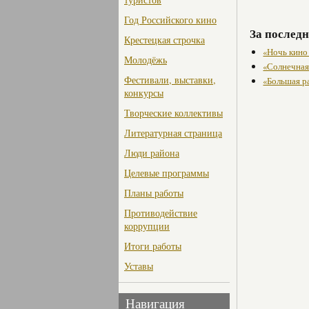
Год Российского кино
За последн
Крестецкая строчка
«Ночь кино
Молодёжь
«Солнечная 
Фестивали, выставки,
«Большая р
конкурсы
Творческие коллективы
Литературная страница
Люди района
Целевые программы
Планы работы
Противодействие
коррупции
Итоги работы
Уставы
Навигация