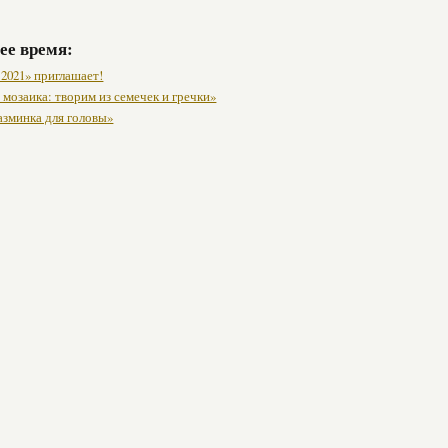
ее время:
 2021» приглашает!
мозаика: творим из семечек и гречки»
азминка для головы»