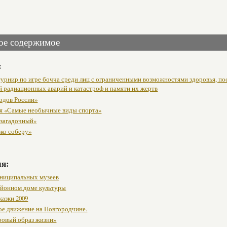
ое содержимое
:
урнир по игре бочча среди лиц с ограниченными возможностями здоровья, п
й радиационных аварий и катастроф и памяти их жертв
одов России»
я «Самые необычные виды спорта»
 загадочный»
вко соберу»
мя:
ниципальных музеев
районном доме культуры
казки 2009
ое движение на Новгородчине.
ровый образ жизни»