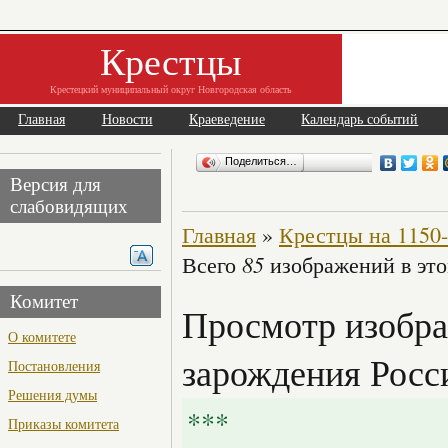
Крестцы
Крестецкий муниципальный округ Новгородская область
Главная
Новости
Краеведение
Календарь событий
Поделиться…
Версия для
слабовидящих
Главная
»
Крестцы на 1150-
85
Всего
изображений в это
Комитет
Просмотр изобра
О комитете
зарождения Росс
Постановления
Решения думы
***
Приказы комитета