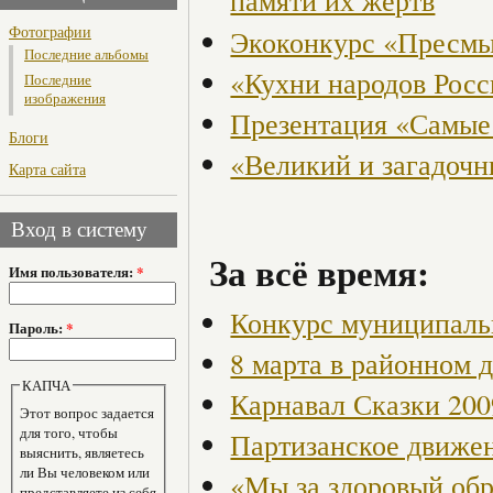
памяти их жертв
Фотографии
Экоконкурс «Пресмы
Последние альбомы
«Кухни народов Рос
Последние
изображения
Презентация «Самые
Блоги
«Великий и загадоч
Карта сайта
Вход в систему
За всё время:
Имя пользователя:
*
Конкурс муниципаль
Пароль:
*
8 марта в районном 
КАПЧА
Карнавал Сказки 200
Этот вопрос задается
для того, чтобы
Партизанское движен
выяснить, являетесь
ли Вы человеком или
«Мы за здоровый об
представляете из себя