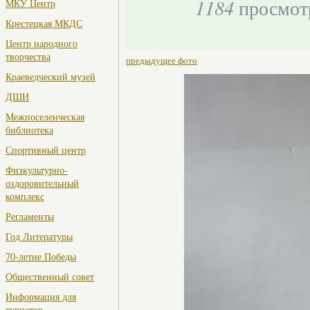
1184
просмот
МКУ Центр
Крестецкая МКДС
Центр народного
творчества
предыдущее фото
Краеведческий музей
ДШИ
Межпоселенческая
библиотека
Спортивный центр
Физкультурно-
оздоровительный
комплекс
Регламенты
Год Литературы
70-летие Победы
Общественный совет
Информация для
туристов