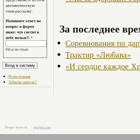
автоматическую
спам-рассылку.
Напишите ответ на
За последнее вре
вопрос в форме
ниже: что светит в
небе ночью?:
*
Соревнования по дар
Fill in the blank
Трактир «Любава»
«И сердце каждое Хр
Регистрация
Забыли пароль?
Drupal theme
by
pixeljets.com
ver.1.4