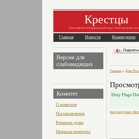
Крестцы
Крестецкий муниципальный округ Новгородская обл
Главная
Новости
Краеведение
Поделит
Версия для
слабовидящих
Главная
»
День Рос
Просмотр
Комитет
Deny Flaga П
О комитете
предыдущее фо
Постановления
Решения думы
Приказы комитета