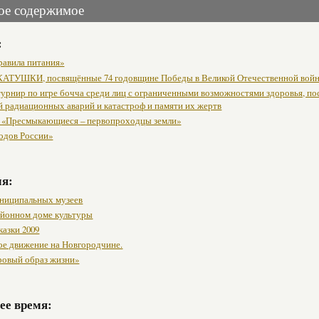
ое содержимое
:
равила питания»
АТУШКИ, посвящённые 74 годовщине Победы в Великой Отечественной вой
урнир по игре бочча среди лиц с ограниченными возможностями здоровья, п
й радиационных аварий и катастроф и памяти их жертв
 «Пресмыкающиеся – первопроходцы земли»
одов России»
мя:
ниципальных музеев
районном доме культуры
казки 2009
ое движение на Новгородчине.
ровый образ жизни»
ее время: