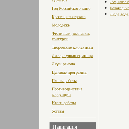
«Ах, какое 
Новогодние
Год Российского кино
«Года, года
Крестецкая строчка
Молодёжь
Фестивали, выставки,
конкурсы
Творческие коллективы
Литературная страница
Люди района
Целевые программы
Планы работы
Противодействие
коррупции
Итоги работы
Уставы
Навигация