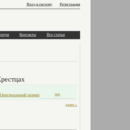
Вход в систему
Регистрация
орум
Контакты
Все статьи
Крестцах
Оригинальный размер
0/0
далее »