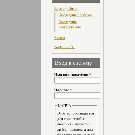
Фотографии
Последние альбомы
Последние
изображения
Блоги
Карта сайта
Вход в систему
Имя пользователя:
*
Пароль:
*
КАПЧА
Этот вопрос задается
для того, чтобы
выяснить, являетесь
ли Вы человеком или
представляете из себя