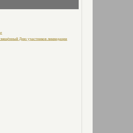
не
освящённый Дню участников ликвидации