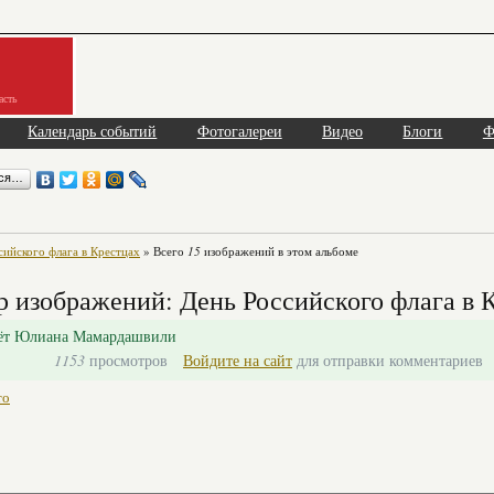
асть
Календарь событий
Фотогалереи
Видео
Блоги
Ф
ься…
сийского флага в Крестцах
» Всего
15
изображений в этом альбоме
 изображений: День Российского флага в 
оёт Юлиана Мамардашвили
1153
просмотров
Войдите на сайт
для отправки комментариев
то