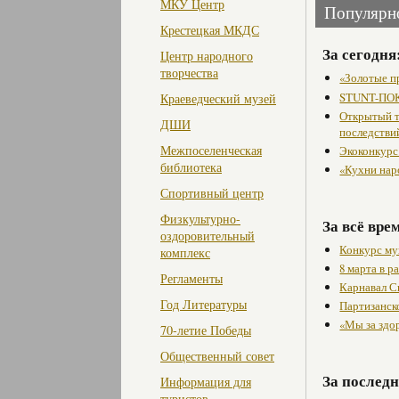
МКУ Центр
Популярн
Крестецкая МКДС
За сегодня
Центр народного
творчества
«Золотые п
STUNT-ПОК
Краеведческий музей
Открытый т
ДШИ
последстви
Межпоселенческая
Экоконкурс
библиотека
«Кухни нар
Спортивный центр
Физкультурно-
За всё вре
оздоровительный
Конкурс му
комплекс
8 марта в 
Регламенты
Карнавал С
Год Литературы
Партизанск
«Мы за здо
70-летие Победы
Общественный совет
За последн
Информация для
туристов