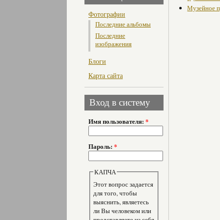
Музейное п
Фотографии
Последние альбомы
Последние
изображения
Блоги
Карта сайта
Вход в систему
Имя пользователя:
*
Пароль:
*
КАПЧА
Этот вопрос задается
для того, чтобы
выяснить, являетесь
ли Вы человеком или
представляете из себя