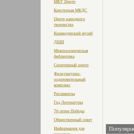
МКУ Центр
Крестецкая МКДС
Центр народного
творчества
Краеведческий музей
ДШИ
Межпоселенческая
библиотека
Спортивный центр
Физкультурно-
оздоровительный
комплекс
Регламенты
Год Литературы
70-летие Победы
Общественный совет
Информация для
Популярн
туристов