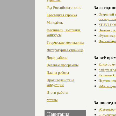
За сегодня
Год Российского кино
Открытый т
Крестецкая строчка
последстви
Молодёжь
STUNT-ПОК
Фестивали, выставки,
Экоконкурс
конкурсы
«Кухни нар
Презентаци
Творческие коллективы
Литературная страница
За всё вре
Люди района
Конкурс му
Целевые программы
8 марта в 
Планы работы
Карнавал С
Противодействие
Партизанск
коррупции
«Мы за здо
Итоги работы
Уставы
За последн
«Светофор 
Навигация
«Домовёно