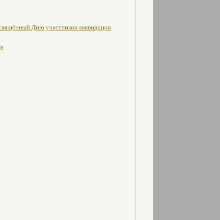
освящённый Дню участников ликвидации
не