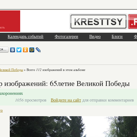
асть
Календарь событий
Фотогалереи
Видео
Блоги
Ф
ься…
Великой Победы
» Всего
112
изображений в этом альбоме
р изображений: 65летие Великой Победы
ахоронениях
1056
просмотров
Войдите на сайт
для отправки комментариев
то