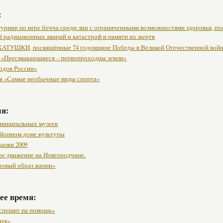
:
урнир по игре бочча среди лиц с ограниченными возможностями здоровья, п
й радиационных аварий и катастроф и памяти их жертв
АТУШКИ, посвящённые 74 годовщине Победы в Великой Отечественной вой
 «Пресмыкающиеся – первопроходцы земли»
одов России»
я «Самые необычные виды спорта»
мя:
ниципальных музеев
районном доме культуры
казки 2009
ое движение на Новгородчине.
ровый образ жизни»
ее время:
спешит на помощь»
чек»