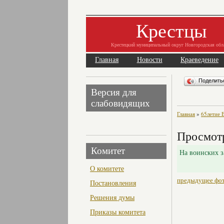
Крестцы
Крестецкий муниципальный округ Новгородская обл
Главная
Новости
Краеведение
Поделит
Версия для
слабовидящих
Главная
»
65летие 
Просмот
Комитет
На воинских з
О комитете
предыдущее фо
Постановления
Решения думы
Приказы комитета